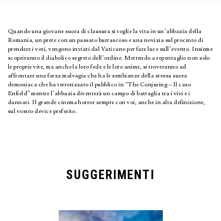
Quando una giovane suora di clausura si toglie la vita in un’abbazia della
Romania, un prete con un passato burrascoso e una novizia sul procinto di
prendere i voti, vengono inviati dal Vaticano per fare luce sull’evento. Insieme
scopriranno il diabolico segreto dell’ordine. Mettendo a repentaglio non solo
le proprie vite, ma anche la loro fede e le loro anime, si troveranno ad
affrontare una forza malvagia che ha le sembianze della stessa suora
demoniaca che ha terrorizzato il pubblico in “The Conjuring – Il caso
Enfield” mentre l’abbazia diventerà un campo di battaglia tra i vivi e i
dannati. Il grande cinema horror sempre con voi, anche in alta definizione,
sul vostro device preferito.
SUGGERIMENTI