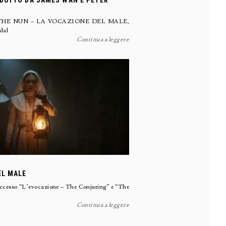
DOTTO DA JAMES WAN E PETER
iano di THE NUN – LA VOCAZIONE DEL MALE,
 dal
Continua a leggere
EL MALE
successo “L’evocazione – The Conjuring” e “The
Continua a leggere