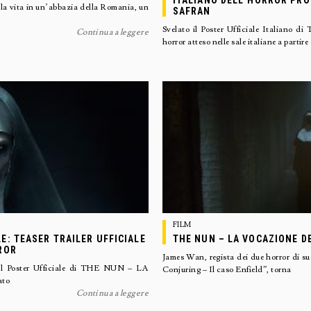
ITALIANO DELL’HORROR PRO
 la vita in un’abbazia della Romania, un
SAFRAN
Svelato il Poster Ufficiale Ital
Continua a leggere
horror atteso nelle sale italiane a partire
FILM
E: TEASER TRAILER UFFICIALE
THE NUN – LA VOCAZIONE D
ROR
James Wan, regista dei due horror di 
 e il Poster Ufficiale di THE NUN – LA
Conjuring – Il caso Enfield”, torna
ato
Continua a leggere