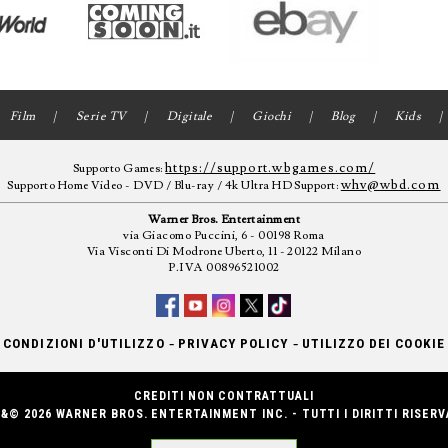
Film
Serie TV
Digitale
Giochi
Blog
Kids
https://support.wbgames.com/
Supporto Games:
whv@wbd.com
Supporto Home Video - DVD / Blu-ray / 4k Ultra HD Support:
Warner Bros. Entertainment
via Giacomo Puccini, 6 - 00198 Roma
Via Visconti Di Modrone Uberto, 11 - 20122 Milano
P.IVA 00896521002
-
-
CONDIZIONI D'UTILIZZO
PRIVACY POLICY
UTILIZZO DEI COOKIE
CREDITI NON CONTRATTUALI
&© 2026 WARNER BROS. ENTERTAINMENT INC. - TUTTI I DIRITTI RISERV