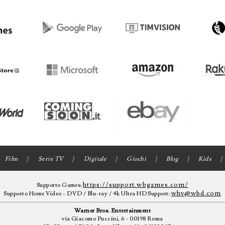
Film
Serie TV
Digitale
Giochi
Blog
Kids
https://support.wbgames.com/
Supporto Games:
whv@wbd.com
Supporto Home Video - DVD / Blu-ray / 4k Ultra HD Support:
Warner Bros. Entertainment
via Giacomo Puccini, 6 - 00198 Roma