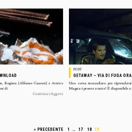
POST
DOWNLOAD
GETAWAY – VIA DI FUGA ORA
lm, Regista (Alfonso Cuaron) e Attrice
Una corsa mozzafiato per riprendersi 
ni di
Magna è pronto a tutto! È disponibile a 
Continua a leggere
« PRECEDENTE
1
…
17
18
19