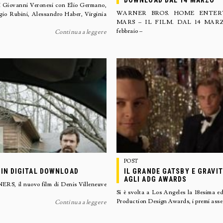
DOWNLOAD DAL 14 MARZO
ovanni Veronesi con Elio Germano,
WARNER BROS. HOME ENTERT
io Rubini, Alessandro Haber, Virginia
MARS – IL FILM. DAL 14 MAR
febbraio –
Continua a leggere
POST
 IN DIGITAL DOWNLOAD
IL GRANDE GATSBY E GRAVIT
AGLI ADG AWARDS
ERS, il nuovo film di Denis Villeneuve
Si è svolta a Los Angeles la 18esima e
Production Design Awards, i premi asse
Continua a leggere