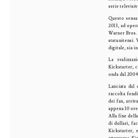
serie televisi
Questo sensaz
2013, ad oper
Warner Bros. 
statunitensi.
digitale, sia 
La realizzaz
Kickstarter, c
onda dal 2004
Lanciata dal 
raccolta fond
dei fan, arriv
appena 10 ore
Alla fine dell
di dollari, f
Kickstarter, 