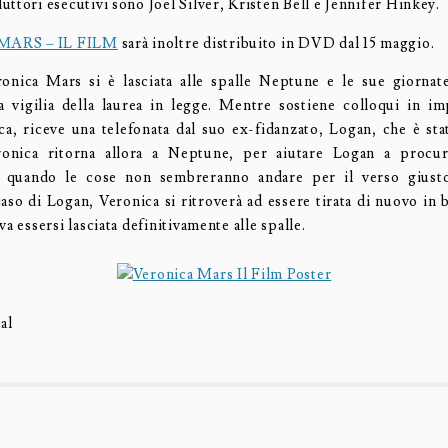
ttori esecutivi sono Joel Silver, Kristen Bell e Jennifer Hinkey.
ARS – IL FILM
sarà inoltre distribuito in DVD dal 15 maggio.
nica Mars si è lasciata alle spalle Neptune e le sue giornat
lla vigilia della laurea in legge. Mentre sostiene colloqui in im
ica, riceve una telefonata dal suo ex-fidanzato, Logan, che è sta
ronica ritorna allora a Neptune, per aiutare Logan a procu
 quando le cose non sembreranno andare per il verso giusto
aso di Logan, Veronica si ritroverà ad essere tirata di nuovo in b
va essersi lasciata definitivamente alle spalle.
al