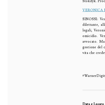
Stokdyk. Produ
VERONICA M
SINOSSI: Vero
dilettante, a
legali, Veron
omicidio. Ve
avvocato. Ma
gestione del c
vita che crede
#WarnerDigit
Data e Luogo