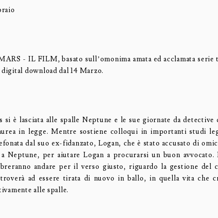
braio
S - IL FILM, basato sull’omonima amata ed acclamata serie tel
n digital download dal 14 Marzo.
si è lasciata alle spalle Neptune e le sue giornate da detective d
 laurea in legge. Mentre sostiene colloqui in importanti studi leg
lefonata dal suo ex-fidanzato, Logan, che è stato accusato di omic
a a Neptune, per aiutare Logan a procurarsi un buon avvocato
reranno andare per il verso giusto, riguardo la gestione del 
itroverà ad essere tirata di nuovo in ballo, in quella vita che c
itivamente alle spalle.