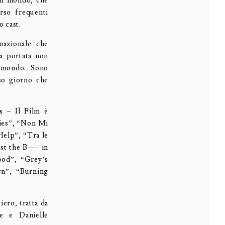
 il mondo, che
erso frequenti
o cast.
nazionale che
ta portata non
l mondo. Sono
sso giorno che
rs – Il Film è
Lies”, “Non Mi
Help”, “Tra le
ust the B—- in
ood”, “Grey’s
n”, “Burning
ero, tratta da
e e Danielle