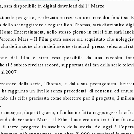
va, sarà disponibile in digital download dal 14 Marzo.
ionale progetto, realizzato attraverso una raccolta fondi su K
a dello sceneggiatore e regista Rob Thomas, sarà distribuito digi
Home Entertainment, nello stesso giorno in cui il film sarà lanci
 Veronica Mars – Il Film potrà essere sia acquistato che noleggia
in alta definizione che in definizione standard, presso selezionati s
ione del film è stata resa possibile da una raccolta fon
he si è subito rivelata record, supportata dai fan della serie televi
 al 2007.
creatore della serie, Thomas, e dalla sua protagonista, Kriste
i ha raggiunto un livello senza precedenti, di consensi ed entus
ando alla cifra prefissata come obiettivo per il progetto, 2 milioni
.
a campagna, dopo 31 giorni, i fan hanno fatto raggiungere la cifra
acendo di Veronica Mars – Il Film il numero uno tra i film finanzi
e il terzo progetto in assoluto della storia. Ad oggi è l’opera