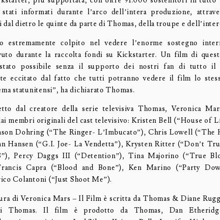
ckstarter, più supportata, con oltre 91.000 sostenitori in tutto
tati informati durante l’arco dell’intera produzione, attrav
dal dietro le quinte da parte di Thomas, della troupe e dell’inter
o estremamente colpito nel vedere l’enorme sostegno inter
uto durante la raccolta fondi su Kickstarter. Un film di ques
stato possibile senza il supporto dei nostri fan di tutto i
te eccitato dal fatto che tutti potranno vedere il film lo ste
nema statunitensi”, ha dichiarato Thomas.
etto dal creatore della serie televisiva Thomas, Veronica Ma
dai membri originali del cast televisivo: Kristen Bell (“House of 
Jason Dohring (“The Ringer- L’Imbucato”), Chris Lowell (“The 
n Hansen (“G.I. Joe- La Vendetta”), Krysten Ritter (“Don’t Tr
”), Percy Daggs III (“Detention”), Tina Majorino (“True Bl
Francis Capra (“Blood and Bone”), Ken Marino (“Party Dow
ico Colantoni (“Just Shoot Me”).
ura di Veronica Mars – Il Film è scritta da Thomas & Diane Ruggi
di Thomas. Il film è prodotto da Thomas, Dan Etheridg