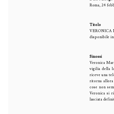
Roma, 24 feb
Titolo
VERONICA MAR
disponibile i
Sinossi
Veronica Mars 
vigilia della
riceve una te
ritorna allor
cose non semb
Veronica si r
lasciata defin