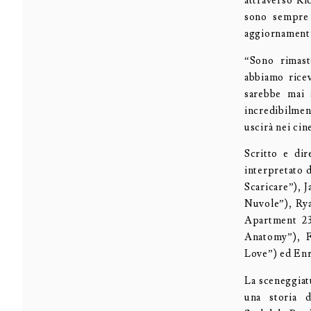
attraverso Ki
sono sempre s
aggiornamenti 
“Sono rimast
abbiamo ricev
sarebbe mai 
incredibilmen
uscirà nei ci
Scritto e dir
interpretato 
Scaricare”), 
Nuvole”), Rya
Apartment 23
Anatomy”), 
Love”) ed Enr
La sceneggiat
una storia 