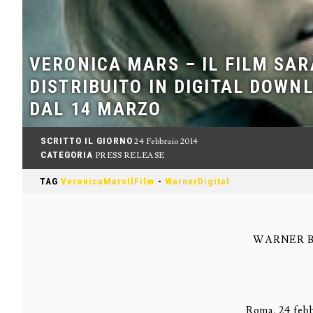
VERONICA MARS – IL FILM SAR
DISTRIBUITO IN DIGITAL DOWN
DAL 14 MARZO
SCRITTO IL GIORNO
24 Febbraio 2014
CATEGORIA
PRESS RELEASE
TAG
VeronicaMarsIlFilm
-
WarnerDigital
WARNER B
Roma, 24 feb