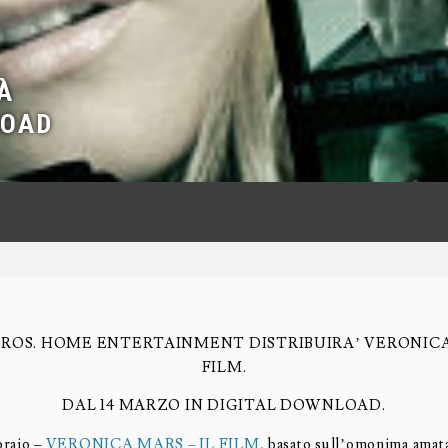
À
LOAD
ROS. HOME ENTERTAINMENT DISTRIBUIRA’ VERONICA 
FILM.
DAL 14 MARZO IN DIGITAL DOWNLOAD.
braio –
VERONICA MARS – IL FILM
, basato sull’omonima amat