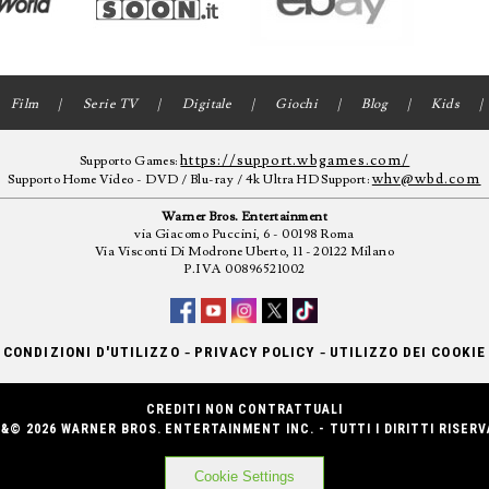
Film
Serie TV
Digitale
Giochi
Blog
Kids
https://support.wbgames.com/
Supporto Games:
whv@wbd.com
Supporto Home Video - DVD / Blu-ray / 4k Ultra HD Support:
Warner Bros. Entertainment
via Giacomo Puccini, 6 - 00198 Roma
Via Visconti Di Modrone Uberto, 11 - 20122 Milano
P.IVA 00896521002
-
-
CONDIZIONI D'UTILIZZO
PRIVACY POLICY
UTILIZZO DEI COOKIE
CREDITI NON CONTRATTUALI
&© 2026 WARNER BROS. ENTERTAINMENT INC. - TUTTI I DIRITTI RISERV
Cookie Settings