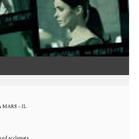
MARS – IL
a ed acclamata