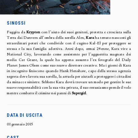
SINOSSI
Fuggita da
Krypton
con l’aiuto dei suoi genitori, protetta e cresciuta sulla
Terra dai Danvers all’ombra della sorella Alex,
Kara
ha tenuto nascosti gli
straordinari poteri che condivide con il cugino Kal-El per proteggere se
stessa e la sua famiglia adottiva. Anni dopo, ormai 24enne, Kara vive a
National City, lavorando come assistente per l’agguerrita magnate dei
media Cat Grant, la quale ha appena assunto l’ex fotografo del Daily
Planet James Olsen come suo nuovo direttore creativo. Ma i giorni di Kara
in incognito finiscono quando Hank Henshaw, capo della stessa agenzia
segreta dove lavora sua sorella, la arruola per aiutarli a proteggere i cittadini
da minacce sinistre. Sebbene Kara dovrà trovare un modo per gestire le sue
nuove responsabilità con la sua vita privata, il suo entusiasmo prende il volo
mentre combatte il crimine nei panni di
Supergirl
.
DATA DI USCITA
01 gennaio 2015
CAST