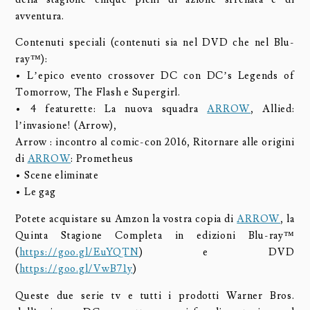
avventura.
Contenuti speciali (contenuti sia nel DVD che nel Blu-
ray™):
• L’epico evento crossover DC con DC’s Legends of
Tomorrow, The Flash e Supergirl.
• 4 featurette: La nuova squadra
ARROW
, Allied:
l’invasione! (Arrow),
Arrow : incontro al comic-con 2016, Ritornare alle origini
di
ARROW
: Prometheus
• Scene eliminate
• Le gag
Potete acquistare su Amzon la vostra copia di
ARROW
, la
Quinta Stagione Completa in edizioni Blu-ray™
(
https://goo.gl/EuYQTN
) e DVD
(
https://goo.gl/VwB71y
)
Queste due serie tv e tutti i prodotti Warner Bros.