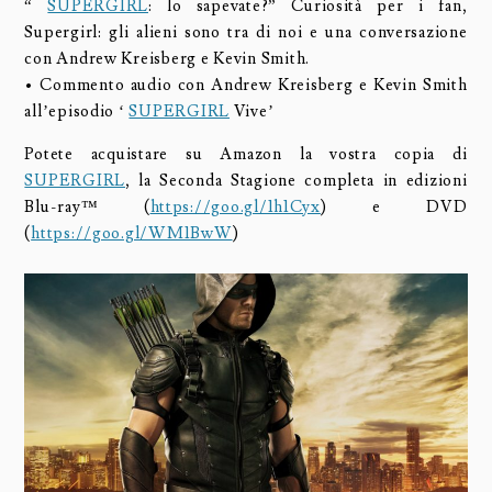
“
SUPERGIRL
: lo sapevate?” Curiosità per i fan,
Supergirl: gli alieni sono tra di noi e una conversazione
con Andrew Kreisberg e Kevin Smith.
• Commento audio con Andrew Kreisberg e Kevin Smith
all’episodio ‘
SUPERGIRL
Vive’
Potete acquistare su Amazon la vostra copia di
SUPERGIRL
, la Seconda Stagione completa in edizioni
Blu-ray™ (
https://goo.gl/1h1Cyx
) e DVD
(
https://goo.gl/WM1BwW
)