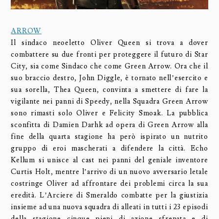
ARROW
Il sindaco neoeletto Oliver Queen si trova a dover
combattere su due fronti per proteggere il futuro di Star
City, sia come Sindaco che come Green Arrow. Ora che il
suo braccio destro, John Diggle, è tornato nell’esercito e
sua sorella, Thea Queen, convinta a smettere di fare la
vigilante nei panni di Speedy, nella Squadra Green Arrow
sono rimasti solo Oliver e Felicity Smoak. La pubblica
sconfitta di Damien Darhk ad opera di Green Arrow alla
fine della quarta stagione ha però ispirato un nutrito
gruppo di eroi mascherati a difendere la città. Echo
Kellum si unisce al cast nei panni del geniale inventore
Curtis Holt, mentre l’arrivo di un nuovo avversario letale
costringe Oliver ad affrontare dei problemi circa la sua
eredità. L’Arciere di Smeraldo combatte per la giustizia
insieme ad una nuova squadra di alleati in tutti i 23 episodi
della stagione cinque pieni di azione sfrenata e di