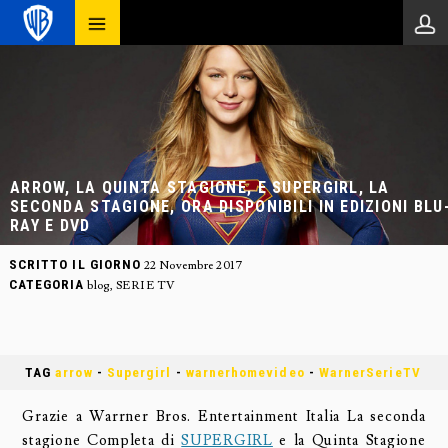
ARROW, LA QUINTA STAGIONE, E SUPERGIRL, LA
SECONDA STAGIONE, ORA DISPONIBILI IN EDIZIONI BLU
RAY E DVD
SCRITTO IL GIORNO
22 Novembre 2017
CATEGORIA
blog
,
SERIE TV
TAG
arrow
-
Supergirl
-
warnerhomevideo
-
WarnerSerieTV
Grazie a Warrner Bros. Entertainment Italia La seconda
stagione Completa di
SUPERGIRL
e la Quinta Stagione