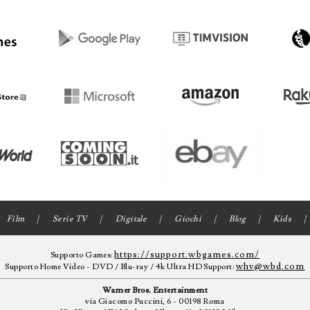
Film
Serie TV
Digitale
Giochi
Blog
Kids
https://support.wbgames.com/
Supporto Games:
whv@wbd.com
Supporto Home Video - DVD / Blu-ray / 4k Ultra HD Support:
Warner Bros. Entertainment
via Giacomo Puccini, 6 - 00198 Roma