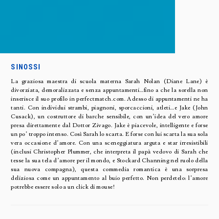
SINOSSI
La graziosa maestra di scuola materna Sarah Nolan (Diane Lane) è
divorziata, demoralizzata e senza appuntamenti…fino a che la sorella non
inserisce il suo profilo in perfectmatch.com. Adesso di appuntamenti ne ha
tanti. Con individui strambi, piagnoni, sporcaccioni, atleti…e Jake (John
Cusack), un costruttore di barche sensibile, con un’idea del vero amore
presa direttamente dal Dottor Zivago. Jake è piacevole, intelligente e forse
un po’ troppo intenso. Così Sarah lo scarta. E forse con lui scarta la sua sola
vera occasione d’amore. Con una sceneggiatura arguta e star irresistibili
(inclusi Christopher Plummer, che interpreta il papà vedovo di Sarah che
tesse la sua tela d’amore per il mondo, e Stockard Channing nel ruolo della
sua nuova compagna), questa commedia romantica è una sorpresa
deliziosa come un appuntamento al buio perfetto. Non perdetelo: l’amore
potrebbe essere solo a un click di mouse!