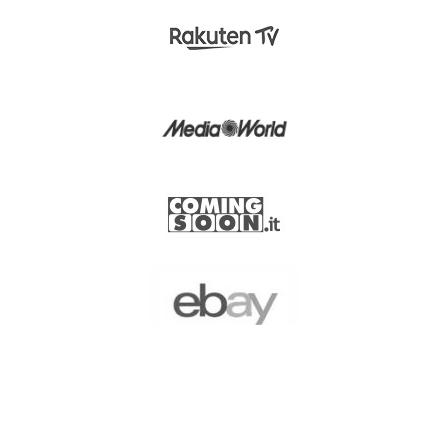
https://support.wbgames.com/
Supporto Games:
Supporto Home Video - DVD / Blu-ray / 4k Ultra HD Support:
whv@wbd.com