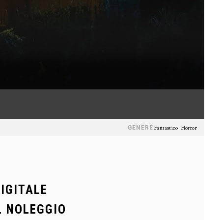
GENERE
Fantastico
Horror
DIGITALE
L NOLEGGIO