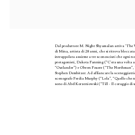
Dal produttore M. Night Shyamalan arriva ‘The Wa
di Mina, artista di 28 anni, che si ritrova blocc
intrappolata assieme a tre sconosciuti che ogni no
protagonisti, Dakota Fanning (“C'era una volta 
“Outlander”) e Olwen Fouere (“The Northman”, “
Stephen Dembitzer. Ad affiancare la sceneggiatric
scenografo Ferdia Murphy (“Lola”, “Quello che non
sono di Abel Korzeniowski (“Till - Il coraggio d