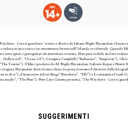
tchers - Loro ti guardano’ scritto e diretto da Ishana Night Shyamalan e basato su
ata e isolata in una vasta e incontaminata foresta nell’Irlanda occidentale. Quando 
tte sono spiati e perseguitati da misteriose creature. Non puoi vederli, ma loro vedo
a... Hollywood”, “Ocean’s 8”), Georgina Campbell (“Barbarian”, “Suspicion”), Oliv
The Tourist”). Il film è prodotto da M. Night Shyamalan, Ashwin Rajan e Nimitt 
e/regista Shyamalan dietro la macchina da presa troviamo il direttore della fotograf
 so di te”), il montatore Job ter Burg (“Benedetta”, “Elle”) e il costumista Frank 
i una madre”, “The Nun”). New Line Cinema presenta, ‘The Watchers - Loro ti guarda
SUGGERIMENTI