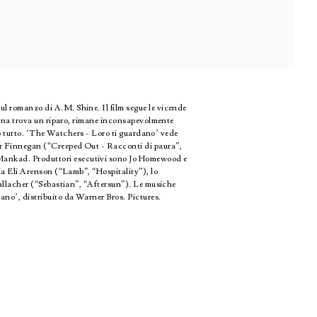
l romanzo di A.M. Shine. Il film segue le vicende
Mina trova un riparo, rimane inconsapevolmente
no tutto. ‘The Watchers - Loro ti guardano’ vede
er Finnegan (“Creeped Out - Racconti di paura”,
Mankad. Produttori esecutivi sono Jo Homewood e
ia Eli Arenson (“Lamb”, “Hospitality”), lo
Gallacher (“Sebastian”, “Aftersun”). Le musiche
no’, distribuito da Warner Bros. Pictures.