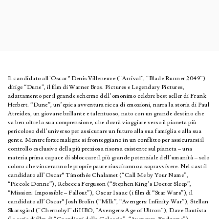
Il candidato all’Oscar® Denis Villeneuve (“Arrival”, “Blade Runner 2049”)
dirige “Dune”, il film di Warner Bros. Pictures e Legendary Pictures,
adattamento per il grande schermo dell’omonimo celebre best seller di Frank
Herbert. “Dune”, un’epica avventura ricca di emozioni, narra la storia di Paul
Atreides, un giovane brillante e talentuoso, nato con un grande destino che
va ben oltre la sua comprensione, che dovrà viaggiare verso il pianeta più
pericoloso dell’universo per assicurare un futuro alla sua famiglia e alla sua
gente. Mentre forze maligne si fronteggiano in un conflitto per assicurarsi il
controllo esclusivo della più preziosa risorsa esistente sul pianeta – una
materia prima capace di sbloccare il più grande potenziale dell’umanità – solo
coloro che vinceranno le proprie paure riusciranno a sopravvivere. Nel cast il
candidato all’Oscar® Timothée Chalamet (“Call Me by Your Name”,
“Piccole Donne”), Rebecca Ferguson (“Stephen King’s Doctor Sleep”,
“Mission: Impossible – Fallout”), Oscar Isaac (i film di “Star Wars”), il
candidato all’Oscar® Josh Brolin (“Milk”, “Avengers: Infinity War”), Stellan
Skarsgård (“Chernobyl” di HBO, “Avengers: Age of Ultron”), Dave Bautista