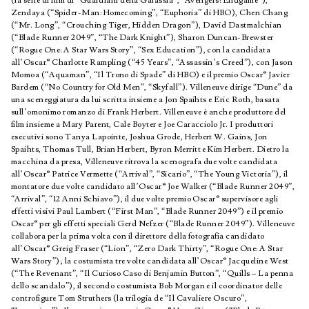
(la serie di film di “Guardiani della Galassia”, “Avengers: Endgame”),
Zendaya (“Spider-Man: Homecoming”, “Euphoria” di HBO), Chen Chang
(“Mr. Long”, “Crouching Tiger, Hidden Dragon”), David Dastmalchian
(“Blade Runner 2049”, “The Dark Knight”), Sharon Duncan-Brewster
(“Rogue One: A Star Wars Story”, “Sex Education”), con la candidata
all’Oscar® Charlotte Rampling (“45 Years”, “Assassin’s Creed”), con Jason
Momoa (“Aquaman”, “Il Trono di Spade” di HBO) e il premio Oscar® Javier
Bardem (“No Country for Old Men”, “Skyfall”). Villeneuve dirige “Dune” da
una sceneggiatura da lui scritta insieme a Jon Spaihts e Eric Roth, basata
sull’omonimo romanzo di Frank Herbert. Villeneuve è anche produttore del
film insieme a Mary Parent, Cale Boyter e Joe Caracciolo Jr. I produttori
esecutivi sono Tanya Lapointe, Joshua Grode, Herbert W. Gains, Jon
Spaihts, Thomas Tull, Brian Herbert, Byron Merritt e Kim Herbert. Dietro la
macchina da presa, Villeneuve ritrova la scenografa due volte candidata
all’Oscar® Patrice Vermette (“Arrival”, “Sicario”, “The Young Victoria”), il
montatore due volte candidato all’Oscar® Joe Walker (“Blade Runner 2049”,
“Arrival”, “12 Anni Schiavo”), il due volte premio Oscar® supervisore agli
effetti visivi Paul Lambert (“First Man”, “Blade Runner 2049”) e il premio
Oscar® per gli effetti speciali Gerd Nefzer (“Blade Runner 2049”). Villeneuve
collabora per la prima volta con il direttore della fotografia candidato
all’Oscar® Greig Fraser (“Lion”, “Zero Dark Thirty”, “Rogue One: A Star
Wars Story”); la costumista tre volte candidata all’Oscar® Jacqueline West
(“The Revenant”, “Il Curioso Caso di Benjamin Button”, “Quills – La penna
dello scandalo”), il secondo costumista Bob Morgan e il coordinator delle
controfigure Tom Struthers (la trilogia de “Il Cavaliere Oscuro”,