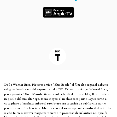
Dalla Warner Bros. Pictures arriva “Blue Beetle”, il film che segna il debutto
sul grande schermo del supereroe della DC. Diretto da Angel Manuel Soto, il
protagonista è Xolo Maridueña nel ruolo che dà il titolo al film, Blue Beetle, e
in quello del suo alter ego, Jaime Reyes. Il neolaureato Jaime Reyes torna a
casa pieno di aspirazioni per il suo futuro ma scoprirà da subito che non è
proprio come l’ha lasciata. Mentre cerca il suo scopo nel mondo, il destino fa
sì che Jaime si ritrovi inaspettatamente in possesso di un’antica reliquia di