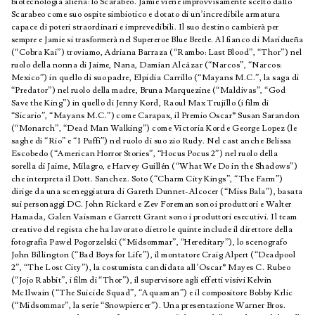
biotecnologia aliena: lo Scarabeo. Jamie viene improvvisamente scelto dallo
Scarabeo come suo ospite simbiotico e dotato di un’incredibile armatura
capace di poteri straordinari e imprevedibili. Il suo destino cambierà per
sempre e Jamie si trasformerà nel Supereroe Blue Beetle. Al fianco di Maridueña
(“Cobra Kai”) troviamo, Adriana Barraza (“Rambo: Last Blood”, “Thor”) nel
ruolo della nonna di Jaime, Nana, Damían Alcázar (“Narcos”, “Narcos:
Mexico”) in quello di suo padre, Elpidia Carrillo (“Mayans M.C.”, la saga di
“Predator”) nel ruolo della madre, Bruna Marquezine (“Maldivas”, “God
Save the King”) in quello di Jenny Kord, Raoul Max Trujillo (i film di
“Sicario”, “Mayans M.C.”) come Carapax, il Premio Oscar® Susan Sarandon
(“Monarch”, “Dead Man Walking”) come Victoria Kord e George Lopez (le
saghe di “Rio” e “I Puffi”) nel ruolo di suo zio Rudy. Nel cast anche Belissa
Escobedo (“American Horror Stories”, “Hocus Pocus 2”) nel ruolo della
sorella di Jaime, Milagro, e Harvey Guillén (“What We Do in the Shadows”)
che interpreta il Dott. Sanchez. Soto (“Charm City Kings”, “The Farm”)
dirige da una sceneggiatura di Gareth Dunnet-Alcocer (“Miss Bala”), basata
sui personaggi DC. John Rickard e Zev Foreman sono i produttori e Walter
Hamada, Galen Vaisman e Garrett Grant sono i produttori esecutivi. Il team
creativo del regista che ha lavorato dietro le quinte include il direttore della
fotografia Pawel Pogorzelski (“Midsommar”, “Hereditary”), lo scenografo
John Billington (“Bad Boys for Life”), il montatore Craig Alpert (“Deadpool
2”, “The Lost City”), la costumista candidata all’Oscar® Mayes C. Rubeo
(“Jojo Rabbit”, i film di “Thor”), il supervisore agli effetti visivi Kelvin
McIlwain (“The Suicide Squad”, “Aquaman”) e il compositore Bobby Krlic
(“Midsommar”, la serie “Snowpiercer”). Una presentazione Warner Bros.