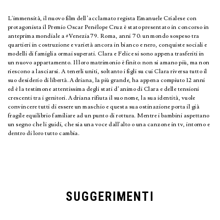
L'immensità, il nuovo film dell’acclamato regista Emanuele Crialese con
protagonista il Premio Oscar Penélope Cruz è stato presentato in concorso in
anteprima mondiale a #Venezia79. Roma, anni 70: un mondo sospeso tra
quartieri in costruzione e varietà ancora in bianco e nero, conquiste sociali e
modelli di famiglia ormai superati. Clara e Felice si sono appena trasferiti in
un nuovo appartamento. Il loro matrimonio è finito: non si amano più, ma non
riescono a lasciarsi. A tenerli uniti, soltanto i figli su cui Clara riversa tutto il
suo desiderio di libertà. Adriana, la più grande, ha appena compiuto 12 anni
ed è la testimone attentissima degli stati d’animo di Clara e delle tensioni
crescenti tra i genitori. Adriana rifiuta il suo nome, la sua identità, vuole
convincere tutti di essere un maschio e questa sua ostinazione porta il già
fragile equilibrio familiare ad un punto di rottura. Mentre i bambini aspettano
un segno che li guidi, che sia una voce dall'alto o una canzone in tv, intorno e
dentro di loro tutto cambia.
SUGGERIMENTI