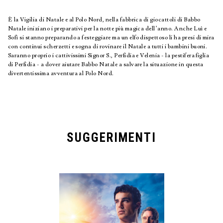
È la Vigilia di Natale e al Polo Nord, nella fabbrica di giocattoli di Babbo
Natale iniziano i preparativi per la notte più magica dell’anno. Anche Luì e
Sofì si stanno preparando a festeggiare ma un elfo dispettoso li ha presi di mira
con continui scherzetti e sogna di rovinare il Natale a tutti i bambini buoni.
Saranno proprio i cattivissimi Signor S., Perfidia e Velenia - la pestifera figlia
di Perfidia - a dover aiutare Babbo Natale a salvare la situazione in questa
divertentissima avventura al Polo Nord.
SUGGERIMENTI