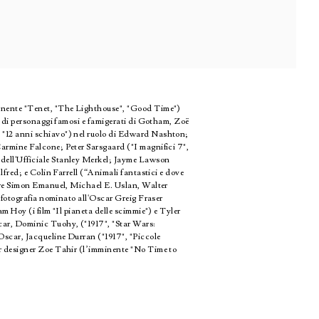
mminente "Tenet, "The Lighthouse", "Good Time")
ni di personaggi famosi e famigerati di Gotham, Zoë
, "12 anni schiavo") nel ruolo di Edward Nashton;
Carmine Falcone; Peter Sarsgaard ("I magnifici 7",
 dell'Ufficiale Stanley Merkel; Jayme Lawson
lfred; e Colin Farrell (“Animali fantastici e dove
ntre Simon Emanuel, Michael E. Uslan, Walter
a fotografia nominato all'Oscar Greig Fraser
m Hoy (i film "Il pianeta delle scimmie") e Tyler
car, Dominic Tuohy, ("1917", "Star Wars:
 Oscar, Jacqueline Durran ("1917", "Piccole
ir designer Zoe Tahir (l’imminente "No Time to