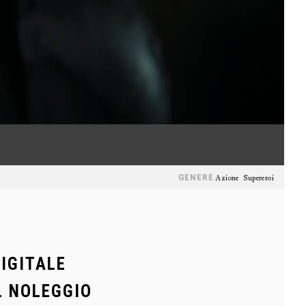
GENERE
Azione
Supereroi
DIGITALE
L NOLEGGIO