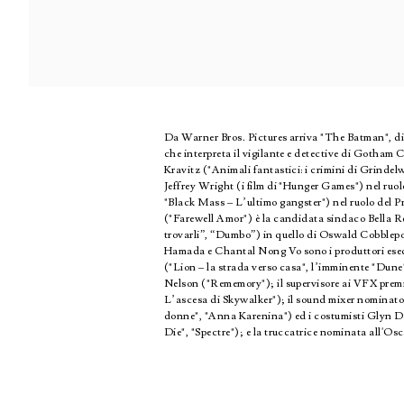
Da Warner Bros. Pictures arriva "The Batman", di
che interpreta il vigilante e detective di Gotham 
Kravitz ("Animali fantastici: i crimini di Grind
Jeffrey Wright (i film di "Hunger Games") nel ruo
"Black Mass – L’ultimo gangster") nel ruolo del 
("Farewell Amor") è la candidata sindaco Bella Reá
trovarli”, “Dumbo”) in quello di Oswald Cobblepot
Hamada e Chantal Nong Vo sono i produttori esecuti
("Lion – la strada verso casa", l’imminente "Dune"
Nelson ("Rememory"); il supervisore ai VFX premi
L’ascesa di Skywalker"); il sound mixer nominato 
donne", "Anna Karenina") ed i costumisti Glyn Dil
Die", "Spectre"); e la truccatrice nominata all'O