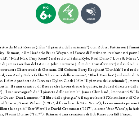
retto da Matt Reeves (i film "Il pianeta delle scimmie") con Robert Pattinson (l’i
City, Batman, e il miliardario Bruce Wayne. Al fianco di Pattinson, recitano nei pan
elwald", "Mad Max: Fury Road") nel ruolo di Selina Kyle; Paul Dano ("Love & Mercy"
lo di James Gordon del GCPD; John Turturro (i film di "Transformers") nel ruolo di 
Procuratore Distrettuale di Gotham, Gil Colson; Barry Keoghan("Dunkirk") nel ruolo
l, con Andy Serkis (i film "Il pianeta delle scimmie", "Black Panther") nel ruolo di A
. Il film è prodotto da Reeves e Dylan Clark (i film "Il pianeta delle scimmie"), me
vi. Il team creativo di Reeves che lavora dietro le quinte, include il direttore dell
); il suo scenografo de "Il pianeta delle scimmie", James Chinlund; i montatori Willia
o Oscar, Dan Lemmon ("Il libro della giungla"); il supervisore SFX nominato all'Os
all’Oscar, Stuart Wilson ("1917", il franchise di "Star Wars"); la costumista premio
lon (la saga di "Star Wars") e David Crossman ("1917", la serie "Star Wars"); la ha
scar, Naomi Donne (“1917”). Batman è una creazione di Bob Kane con Bill Finger.