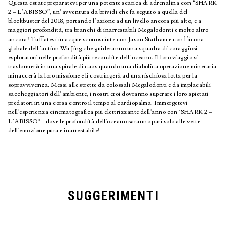
Questa estate preparatevi per una potente scarica di adrenalina con “SHARK
2 – L’ABISSO”, un’avventura da brividi che fa seguito a quella del
blockbuster del 2018, portando l’azione ad un livello ancora più alto, e a
maggiori profondità, tra branchi di inarrestabili Megalodonti e molto altro
ancora! Tuffatevi in acque sconosciute con Jason Statham e con l’icona
globale dell’action Wu Jing che guideranno una squadra di coraggiosi
esploratori nelle profondità più recondite dell’oceano. Il loro viaggio si
trasformerà in una spirale di caos quando una diabolica operazione mineraria
minaccerà la loro missione e li costringerà ad una rischiosa lotta per la
sopravvivenza. Messi alle strette da colossali Megalodonti e da implacabili
saccheggiatori dell’ambiente, i nostri eroi dovranno superare i loro spietati
predatori in una corsa contro il tempo al cardiopalma. Immergetevi
nell'esperienza cinematografica più elettrizzante dell'anno con "SHARK 2 –
L’ABISSO" - dove le profondità dell'oceano saranno pari solo alle vette
dell'emozione pura e inarrestabile!
SUGGERIMENTI