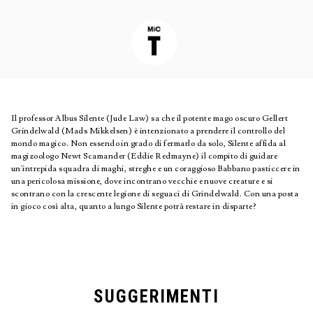
Il professor Albus Silente (Jude Law) sa che il potente mago oscuro Gellert
Grindelwald (Mads Mikkelsen) è intenzionato a prendere il controllo del
mondo magico. Non essendo in grado di fermarlo da solo, Silente affida al
magizoologo Newt Scamander (Eddie Redmayne) il compito di guidare
un'intrepida squadra di maghi, streghe e un coraggioso Babbano pasticcere in
una pericolosa missione, dove incontrano vecchie e nuove creature e si
scontrano con la crescente legione di seguaci di Grindelwald. Con una posta
in gioco così alta, quanto a lungo Silente potrà restare in disparte?
SUGGERIMENTI