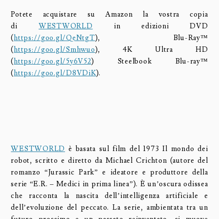
Potete acquistare su Amazon la vostra copia
di
WESTWORLD
in edizioni DVD
(
https://goo.gl/QeNtgT
), Blu-Ray™
(
https://goo.gl/Smhwuo
), 4K Ultra HD
(
https://goo.gl/5y6V52
) Steelbook Blu-ray™
(
https://goo.gl/D8VDiK
).
WESTWORLD
è basata sul film del 1973 Il mondo dei
robot, scritto e diretto da Michael Crichton (autore del
romanzo “Jurassic Park” e ideatore e produttore della
serie “E.R. – Medici in prima linea”). È un’oscura odissea
che racconta la nascita dell’intelligenza artificiale e
dell’evoluzione del peccato. La serie, ambientata tra un