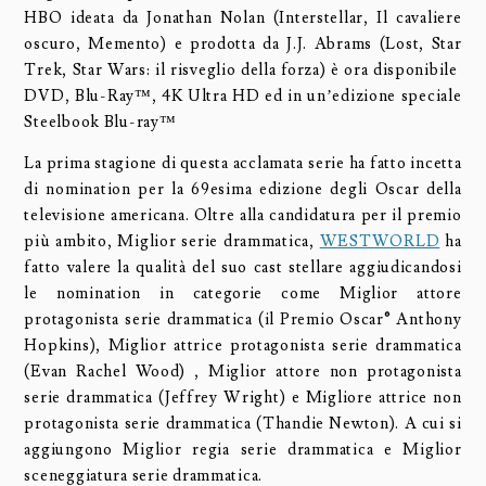
HBO ideata da Jonathan Nolan (Interstellar, Il cavaliere
oscuro, Memento) e prodotta da J.J. Abrams (Lost, Star
Trek, Star Wars: il risveglio della forza) è ora disponibile
DVD, Blu-Ray™, 4K Ultra HD ed in un’edizione speciale
Steelbook Blu-ray™
La prima stagione di questa acclamata serie ha fatto incetta
di nomination per la 69esima edizione degli Oscar della
televisione americana. Oltre alla candidatura per il premio
più ambito, Miglior serie drammatica,
WESTWORLD
ha
fatto valere la qualità del suo cast stellare aggiudicandosi
le nomination in categorie come Miglior attore
protagonista serie drammatica (il Premio Oscar® Anthony
Hopkins), Miglior attrice protagonista serie drammatica
(Evan Rachel Wood) , Miglior attore non protagonista
serie drammatica (Jeffrey Wright) e Migliore attrice non
protagonista serie drammatica (Thandie Newton). A cui si
aggiungono Miglior regia serie drammatica e Miglior
sceneggiatura serie drammatica.