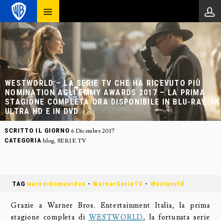
WESTWORLD – LA SERIE TV CHE HA RICEVUTO PIÙ
NOMINATION AGLI EMMY AWARDS 2017 – LA PRIMA
STAGIONE COMPLETA ORA DISPONIBILE IN BLU-RAY, 4K
ULTRA HD E IN DVD
SCRITTO IL GIORNO
6 Dicembre 2017
CATEGORIA
blog
,
SERIE TV
TAG
warnerhomevideo
-
WarnerSerieTV
-
Westworld
Grazie a Warner Bros. Entertainment Italia, la prima
stagione completa di
WESTWORLD
, la fortunata serie