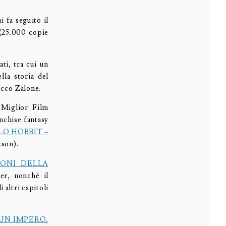
fa seguito il
25.000 copie
ti, tra cui un
la storia del
ecco Zalone.
Miglior Film
anchise fantasy
LO HOBBIT –
kson).
DONI DELLA
er, nonché il
 altri capitoli
I UN IMPERO
,