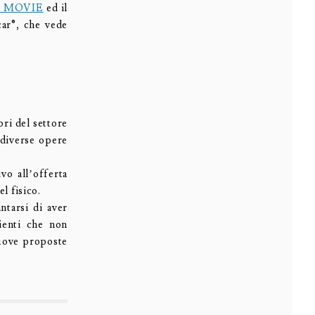
® MOVIE
ed il
car®, che vede
ri del settore
 diverse opere
vo all’offerta
el fisico.
ntarsi di aver
lienti che non
 nuove proposte