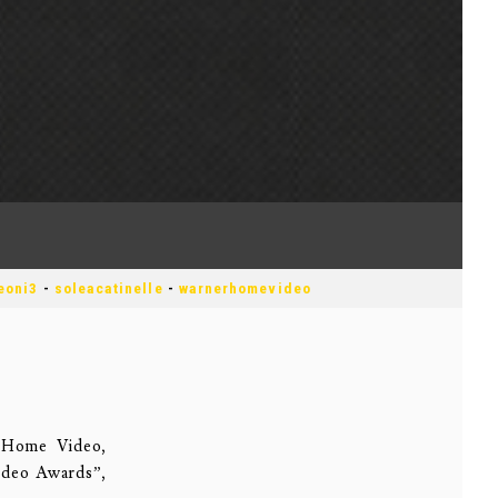
eoni3
-
soleacatinelle
-
warnerhomevideo
e Home Video,
video Awards”,