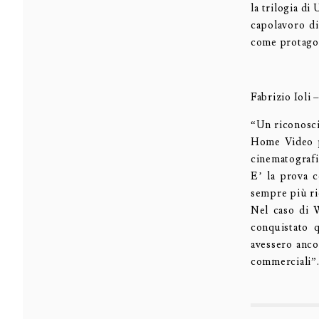
la trilogia
capolavoro d
come protagon
Fabrizio Ioli 
“Un riconosci
Home Video pe
cinematografi
E’ la prova c
sempre più ric
Nel caso di W
conquistato q
avessero ancor
commerciali”