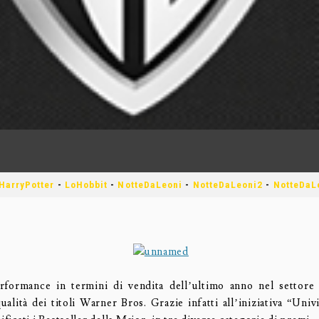
HarryPotter
-
LoHobbit
-
NotteDaLeoni
-
NotteDaLeoni2
-
NotteDaL
rformance in termini di vendita dell’ultimo anno nel settor
ualità dei titoli Warner Bros. Grazie infatti all’iniziativa “Uni