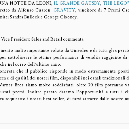
 di UNA NOTTE DA LEONI,
IL GRANDE GATSBY
,
THE LEGO
iretto da Alfonso Cuaròn,
GRAVITY
, vincitore di 7 Premi Os
isti Sandra Bullock e George Clooney.
– Vice President Sales and Retail commenta:
mento molto importante voluto da Univideo e da tutti gli operato
r sottolineare le ottime performance di vendita raggiunte da
che nel corso dell’ultimo anno.
oncreta che il pubblico risponde in modo estremamente positi
ca e di qualità dei nostri film, disponibili nei canali tradizionali d
arner Bros siamo molto soddisfatti: oltre 30 film potranno va
uesti premi. Inoltre presto daremo l’opportunità a tutti i c
a acquistato i nostri best seller, di farsi attrarre dalle nostre
.