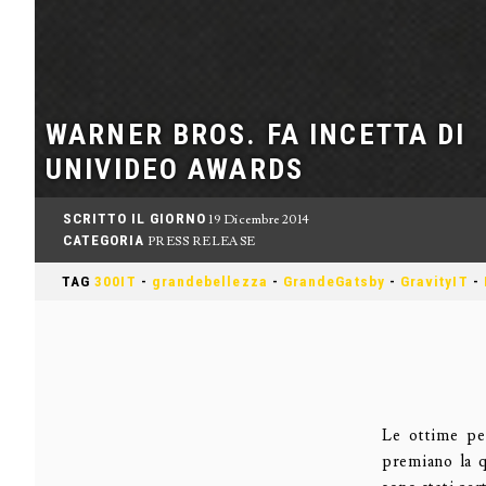
WARNER BROS. FA INCETTA DI
UNIVIDEO AWARDS
SCRITTO IL GIORNO
19 Dicembre 2014
CATEGORIA
PRESS RELEASE
TAG
300IT
-
grandebellezza
-
GrandeGatsby
-
GravityIT
-
Le ottime pe
premiano la q