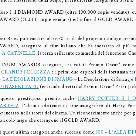
tificati i Bestseller della Major, in tre diverse categorie di premi.
igioso è il DIAMOND AWARD (oltre 100.000 copie vendute), cui 
ARD (50.000 copie vendute) ed infine il GOLD AWARD (
r Bros. può vantare oltre 30 titoli del proprio catalogo premia
D, assegnato al film italiano che ha incassato di più nel
 A CATINELLE
, la terza esilarante commedia del fenomeno Ch
INUM AWARDS assegnati, tra cui il Premio Oscar® come 
 GRANDE BELLEZZA
e i primi due capitoli della fortunata fr
 – LA DESOLAZIONE DI SMAUG
– La Desolazione di Smaug e
O INASPETTATO
(entrambi diretti dal Premio Oscar® Peter Jac
a questo prestigioso premio anche
HARRY POTTER E I 
ARTE 2
, l’ultimo adattamento cinematografico di Harry Pott
 incasso nella storia del cinema. Un riconoscimento anche per gli
el piccolo mago che ottengono il GOLD AWARD.
i quest’ultima categoria anche successi come
300 – L’ALBA D