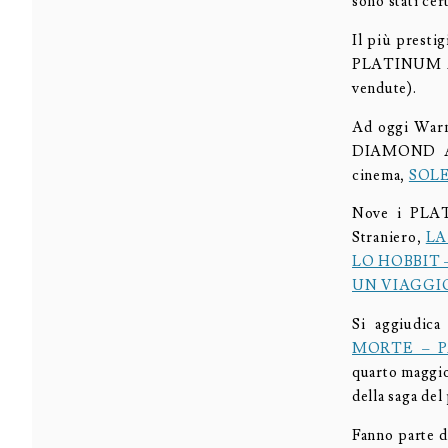
sono stati cer
Il più prest
PLATINUM AW
vendute).
Ad oggi Warne
DIAMOND AWAR
cinema,
SOLE
Nove i PLAT
Straniero,
LA
LO HOBBIT
UN VIAGGI
Si aggiudic
MORTE – P
quarto maggior
della saga d
Fanno parte d