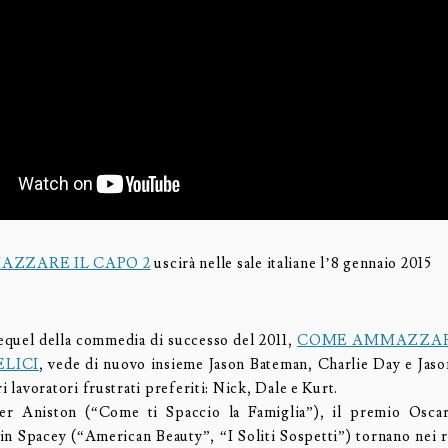
ZZARE IL CAPO 2
uscirà nelle sale italiane l’8 gennaio 2015
equel della commedia di successo del 2011,
COME AMMAZZARE
ELICI
, vede di nuovo insieme Jason Bateman, Charlie Day e Jaso
ri lavoratori frustrati preferiti: Nick, Dale e Kurt.
er Aniston (“Come ti Spaccio la Famiglia”), il premio Osca
in Spacey (“American Beauty”, “I Soliti Sospetti”) tornano nei ri