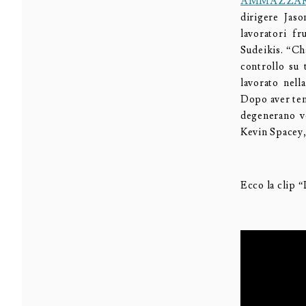
AMMAZZARE
dirigere Jas
lavoratori f
Sudeikis. “Ch
controllo su 
lavorato nell
Dopo aver tent
degenerano v
Kevin Spacey,
Ecco la clip 