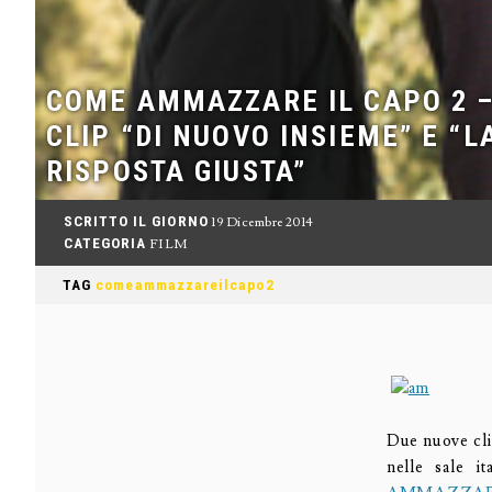
COME AMMAZZARE IL CAPO 2 –
CLIP “DI NUOVO INSIEME” E “L
RISPOSTA GIUSTA”
SCRITTO IL GIORNO
19 Dicembre 2014
CATEGORIA
FILM
TAG
comeammazzareilcapo2
Due nuove cl
nelle sale i