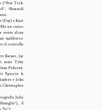
e (“Star Trek:
d”, “Bastardi
azzi.
le (Day) e Kurt
. Ma un cinico
 e senza alcun
ano maldestro:
re il controllo
tt Ratner, Jay
ivi sono Toby
iana Pokorny.
ti Spaccio la
 Anders e John
di Christopher
tografia Julio
amiglia”), il
o Tu”).