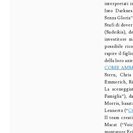
interpretati 
Into Darknes
Senza Gloria”)
Stufi di dover
(Sudeikis), d
investitore m
possibile ric
rapire il figl
della loro azi
COME AMMA
Stern, Chris
Emmerich, Ri
La sceneggia
Famiglia”), d
Morris, basat
Lennertz (“
C
Il team creat
Macat (“Voic
montatore Eri