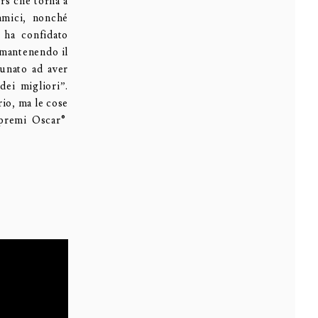
ers che torna a
amici, nonché
 ha confidato
 mantenendo il
tunato ad aver
dei migliori”.
rio, ma le cose
 premi Oscar®