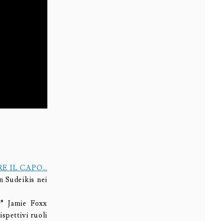
 IL CAPO…
n Sudeikis nei
r® Jamie Foxx
spettivi ruoli