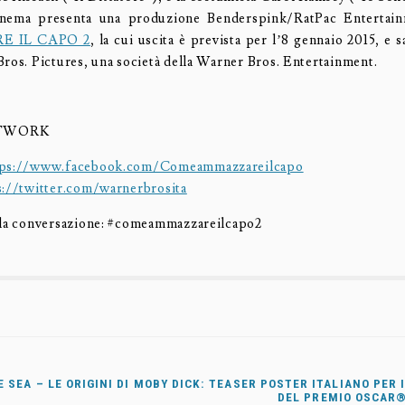
nema presenta una produzione Benderspink/RatPac Entertai
 IL CAPO 2
, la cui uscita è prevista per l’8 gennaio 2015, e s
Bros. Pictures, una società della Warner Bros. Entertainment.
ETWORK
tps://www.facebook.com/Comeammazzareilcapo
s://twitter.com/warnerbrosita
lla conversazione: #comeammazzareilcapo2
 SEA – LE ORIGINI DI MOBY DICK: TEASER POSTER ITALIANO PER 
DEL PREMIO OSCAR