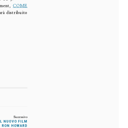
nment,
COME
arà distribuito
IL NUOVO FILM
® RON HOWARD