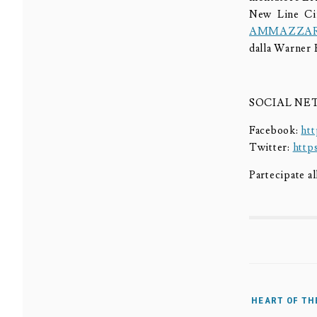
New Line Ci
AMMAZZARE
dalla Warner 
SOCIAL N
Facebook:
ht
Twitter:
http
Partecipate a
HEART OF THE