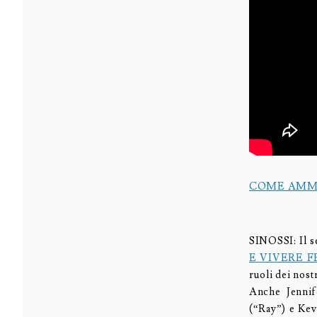
COME AMMA
SINOSSI: Il s
E VIVERE F
ruoli dei nost
Anche Jennif
(“Ray”) e Kev