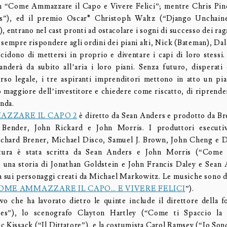
in “Come Ammazzare il Capo e Vivere Felici”; mentre Chris Pin
s”), ed il premio Oscar® Christoph Waltz (“Django Unchaine
, entrano nel cast pronti ad ostacolare i sogni di successo dei rag
 sempre rispondere agli ordini dei piani alti, Nick (Bateman), Da
ecidono di mettersi in proprio e diventare i capi di loro stessi
anderà da subito all’aria i loro piani. Senza futuro, disperati
orso legale, i tre aspiranti imprenditori mettono in atto un pi
io maggiore dell’investitore e chiedere come riscatto, di riprende
enda.
ZZARE IL CAPO 2
è diretto da Sean Anders e prodotto da Bre
 Bender, John Rickard e John Morris. I produttori esecut
chard Brener, Michael Disco, Samuel J. Brown, John Cheng e D
tura è stata scritta da Sean Anders e John Morris (“Come 
a una storia di Jonathan Goldstein e John Francis Daley e Sean
a sui personaggi creati da Michael Markowitz. Le musiche sono 
OME AMMAZZARE IL CAPO… E VIVERE FELICI
”).
ivo che ha lavorato dietro le quinte include il direttore della fo
es”), lo scenografo Clayton Hartley (“Come ti Spaccio la F
c Kissack (“Il Dittatore”), e la costumista Carol Ramsey (“Io Son