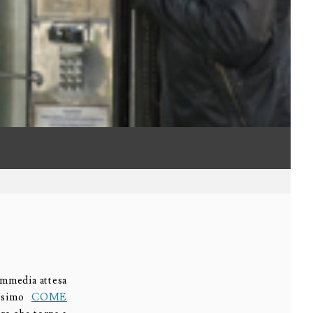
commedia attesa
issimo
COME