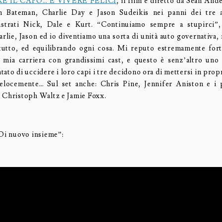
 IL CAPO… E VIVERE FELICI
, il film è diretto da Sean And
on Bateman, Charlie Day e Jason Sudeikis nei panni dei tre 
rustrati Nick, Dale e Kurt. “Continuiamo sempre a stupirci”,
arlie, Jason ed io diventiamo una sorta di unità auto governativa,
tutto, ed equilibrando ogni cosa. Mi reputo estremamente for
a mia carriera con grandissimi cast, e questo è senz’altro uno 
ato di uccidere i loro capi i tre decidono ora di mettersi in prop
elocemente… Sul set anche: Chris Pine, Jennifer Aniston e i
 Christoph Waltz e Jamie Foxx.
“Di nuovo insieme”: