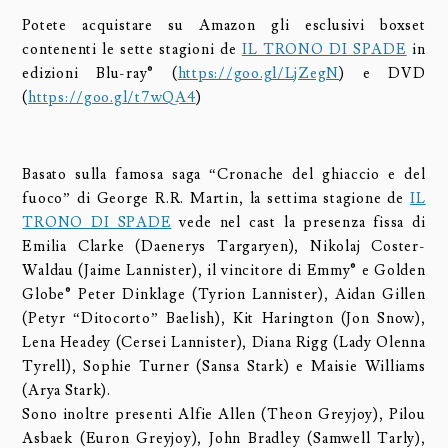
Potete acquistare su Amazon gli esclusivi boxset
contenenti le sette stagioni de
IL TRONO DI SPADE
in
edizioni Blu-ray® (
https://goo.gl/LjZegN
) e DVD
(
https://goo.gl/t7wQA4
)
Basato sulla famosa saga “Cronache del ghiaccio e del
fuoco” di George R.R. Martin, la settima stagione de
IL
TRONO DI SPADE
vede nel cast la presenza fissa di
Emilia Clarke (Daenerys Targaryen), Nikolaj Coster-
Waldau (Jaime Lannister), il vincitore di Emmy® e Golden
Globe® Peter Dinklage (Tyrion Lannister), Aidan Gillen
(Petyr “Ditocorto” Baelish), Kit Harington (Jon Snow),
Lena Headey (Cersei Lannister), Diana Rigg (Lady Olenna
Tyrell), Sophie Turner (Sansa Stark) e Maisie Williams
(Arya Stark).
Sono inoltre presenti Alfie Allen (Theon Greyjoy), Pilou
Asbaek (Euron Greyjoy), John Bradley (Samwell Tarly),