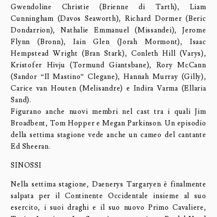
Gwendoline Christie (Brienne di Tarth), Liam
Cunningham (Davos Seaworth), Richard Dormer (Beric
Dondarrion), Nathalie Emmanuel (Missandei), Jerome
Flynn (Bronn), Iain Glen (Jorah Mormont), Isaac
Hempstead Wright (Bran Stark), Conleth Hill (Varys),
Kristofer Hivju (Tormund Giantsbane), Rory McCann
(Sandor “Il Mastino” Clegane), Hannah Murray (Gilly),
Carice van Houten (Melisandre) e Indira Varma (Ellaria
Sand).
Figurano anche nuovi membri nel cast tra i quali Jim
Broadbent, Tom Hopper e Megan Parkinson. Un episodio
della settima stagione vede anche un cameo del cantante
Ed Sheeran.
SINOSSI
Nella settima stagione, Daenerys Targaryen è finalmente
salpata per il Continente Occidentale insieme al suo
esercito, i suoi draghi e il suo nuovo Primo Cavaliere,