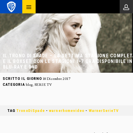
IL TRONO DI SPADE – LA SETTIMA STAGIONE COMPLE
E IL BOXSET CON LE STAGIONI 1-7 ORA DISPONIBILE IN
BLU-RAY E DVD
SCRITTO IL GIORNO
18 Dicembre 2017
CATEGORIA
blog
,
SERIE TV
TAG
TronoDiSpade
-
warnerhomevideo
-
WarnerSerieTV