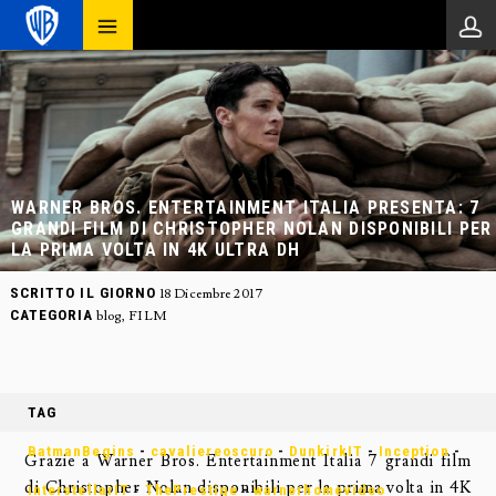
WARNER BROS. ENTERTAINMENT ITALIA PRESENTA: 7
GRANDI FILM DI CHRISTOPHER NOLAN DISPONIBILI PER
LA PRIMA VOLTA IN 4K ULTRA DH
SCRITTO IL GIORNO
18 Dicembre 2017
CATEGORIA
blog
,
FILM
TAG
BatmanBegins
-
cavaliereoscuro
-
DunkirkIT
-
Inception
-
Grazie a Warner Bros. Entertainment Italia 7 grandi film
di Christopher Nolan disponibili per la prima volta in 4K
interstellarIT
-
ThePrestige
-
warnerhomevideo