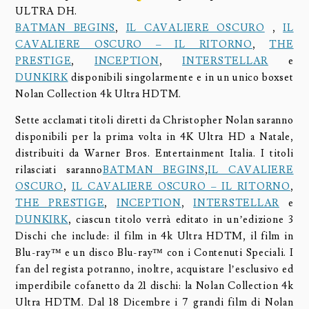
ULTRA DH.
BATMAN BEGINS
,
IL CAVALIERE OSCURO
,
IL
CAVALIERE OSCURO – IL RITORNO
,
THE
PRESTIGE
,
INCEPTION
,
INTERSTELLAR
e
DUNKIRK
disponibili singolarmente e in un unico boxset
Nolan Collection 4k Ultra HDTM.
Sette acclamati titoli diretti da Christopher Nolan saranno
disponibili per la prima volta in 4K Ultra HD a Natale,
distribuiti da Warner Bros. Entertainment Italia. I titoli
rilasciati saranno
BATMAN BEGINS
,
IL CAVALIERE
OSCURO
,
IL CAVALIERE OSCURO – IL RITORNO
,
THE PRESTIGE
,
INCEPTION
,
INTERSTELLAR
e
DUNKIRK
, ciascun titolo verrà editato in un’edizione 3
Dischi che include: il film in 4k Ultra HDTM, il film in
Blu-ray™ e un disco Blu-ray™ con i Contenuti Speciali. I
fan del regista potranno, inoltre, acquistare l’esclusivo ed
imperdibile cofanetto da 21 dischi: la Nolan Collection 4k
Ultra HDTM. Dal 18 Dicembre i 7 grandi film di Nolan