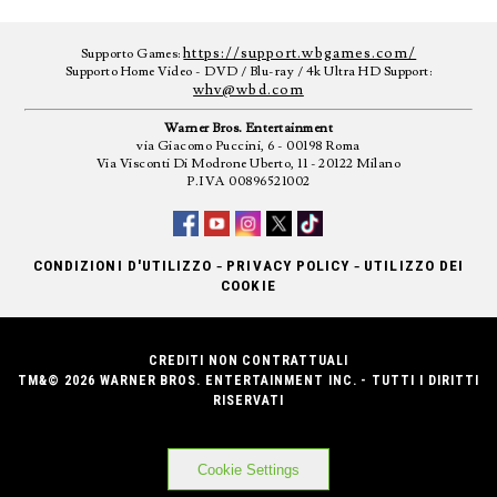
https://support.wbgames.com/
Supporto Games:
Supporto Home Video - DVD / Blu-ray / 4k Ultra HD Support:
whv@wbd.com
Warner Bros. Entertainment
via Giacomo Puccini, 6 - 00198 Roma
Via Visconti Di Modrone Uberto, 11 - 20122 Milano
P.IVA 00896521002
-
-
CONDIZIONI D'UTILIZZO
PRIVACY POLICY
UTILIZZO DEI
COOKIE
CREDITI NON CONTRATTUALI
TM&© 2026 WARNER BROS. ENTERTAINMENT INC. - TUTTI I DIRITTI
RISERVATI
Cookie Settings