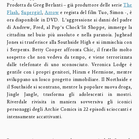
Prodotta da Greg Berlanti – già produttore delle serie
The
Flash
,
Supergirl
,
Arrow
e regista del film Tuo, Simon -, è
ora disponibile in DVD. L’aggressione ai danni del padre
di Andrew, Fred, al Pop’s Chock’lit Shoppe, immerge la
cittadina nel buio più assoluto e nella paranoia. Jughead
Jones si trasferisce alla Southside High e si immischia con
i Serpents. Betty Cooper affronta Chic, il fratello molto
sospetto che non vedeva da tempo, e viene terrorizzata
dalle telefonate di uno sconosciuto. Veronica Lodge è
gentile con i propri genitori, Hiram e Hermione, mentre
sviluppano un losco progetto immobiliare. Il Northside e
il Southside si scontrano, mentre la popolare nuova droga,
Jingle Jangle, trasforma gli adolescenti in mostri.
Riverdale rivisita in maniera sovversiva gli iconici
personaggi degli Archie Comics in 22 episodi scioccanti e
intensamente accattivanti.