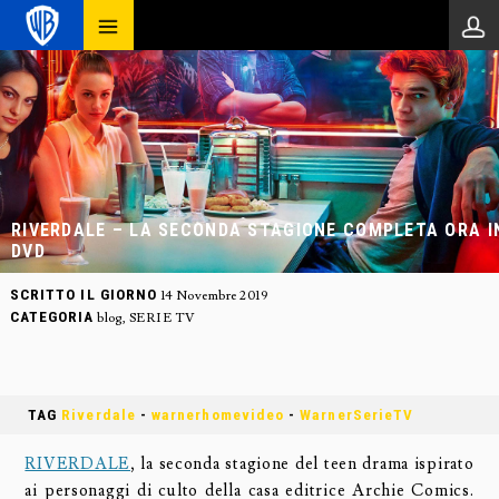
RIVERDALE – LA SECONDA STAGIONE COMPLETA ORA I
DVD
SCRITTO IL GIORNO
14 Novembre 2019
CATEGORIA
blog
,
SERIE TV
TAG
Riverdale
-
warnerhomevideo
-
WarnerSerieTV
RIVERDALE
, la seconda stagione del teen drama ispirato
ai personaggi di culto della casa editrice Archie Comics.