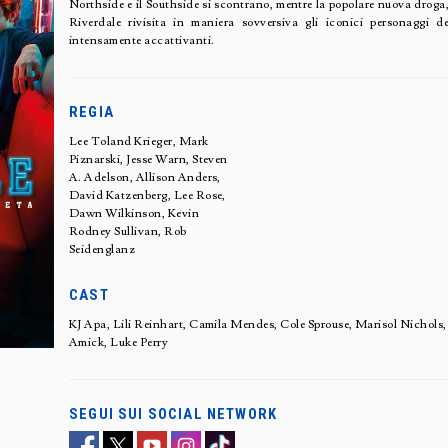
Northside e il Southside si scontrano, mentre la popolare nuova droga, 
Riverdale rivisita in maniera sovversiva gli iconici personaggi 
intensamente accattivanti.
REGIA
Lee Toland Krieger, Mark
Piznarski, Jesse Warn, Steven
A. Adelson, Allison Anders,
David Katzenberg, Lee Rose,
Dawn Wilkinson, Kevin
Rodney Sullivan, Rob
Seidenglanz
CAST
KJ Apa, Lili Reinhart, Camila Mendes, Cole Sprouse, Marisol Nichol
Amick, Luke Perry
SEGUI SUI SOCIAL NETWORK