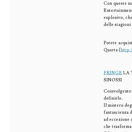
Con queste nu
Entertainment 
esplosivo, ch
delle stagioni
Potete acquis
Quarta (
http:
FRINGE
LA 
SINOSSI
Coinvolgente.
definirlo.
Il mistero deg
fantascienza d
ad eccezione d
che trasforma 