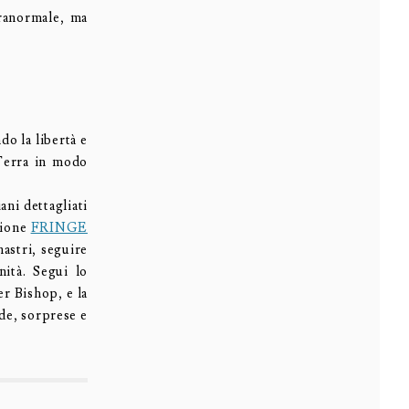
aranormale, ma
do la libertà e
 Terra in modo
ni dettagliati
zione
FRINGE
astri, seguire
nità. Segui lo
r Bishop, e la
ide, sorprese e