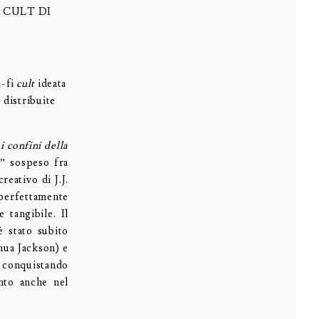
 CULT DI
i-fi
cult
ideata
 distribuite
i confini della
” sospeso fra
reativo di J.J.
 perfettamente
 tangibile. Il
è stato subito
hua Jackson) e
” conquistando
nto anche nel