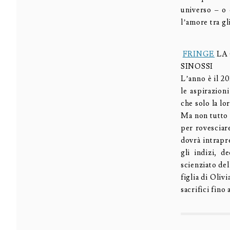
universo – o 
l’amore tra gl
FRINGE
LA
SINOSSI
L’anno è il 20
le aspirazion
che solo la lo
Ma non tutto 
per rovesciare
dovrà intrapr
gli indizi, d
scienziato de
figlia di Oliv
sacrifici fino