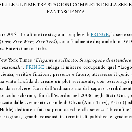
BILI LE ULTIME TRE STAGIONI COMPLETE DELLA SERIE
FANTASCIENZA
re 2015 – Le ultime tre stagioni complete di
FRINGE
, la serie sc
(
Lost, Star Wars, Star Trek
), sono finalmente disponibili in DVD
s. Entertainment Italia.
 New York Times
“Elegante e raffinato. Si ripropone di estendere 
venzionali”
,
FRINGE
indaga il mistero occupando quel “luogo
scienza, verità e finzione, presente e futuro, attraverso il genio c
a vinto la sfida di creare un plot avvincente, con personaggi
asi da risolvere fuori dall’ordinario ma dal sapore terribilmente
piccolo schermo, fin dall’esordio nel 2008 negli Stati Uniti, 
tizzato dalle avvincenti vicende di Olivia (Anna Torv), Peter (Jos
Noble) dedicate a fatti soprannaturali e alla scienza “di confine
o stagione, grandi consensi in termini di pubblico e gradime