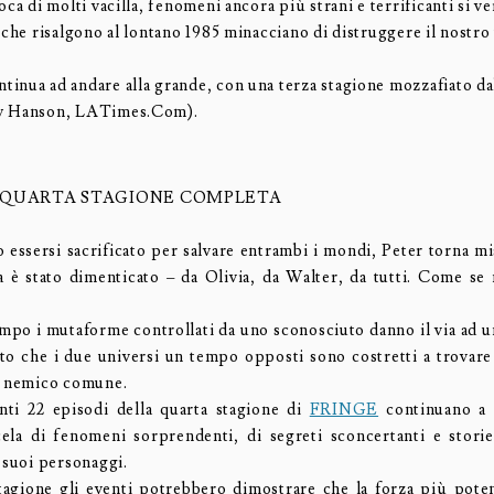
oca di molti vacilla, fenomeni ancora più strani e terrificanti si ve
 che risalgono al lontano 1985 minacciano di distruggere il nostro 
tinua ad andare alla grande, con una terza stagione mozzafiato dal
w Hanson, LATimes.Com).
 QUARTA STAGIONE COMPLETA
 essersi sacrificato per salvare entrambi i mondi, Peter torna m
a è stato dimenticato – da Olivia, da Walter, da tutti. Come se
empo i mutaforme controllati da uno sconosciuto danno il via ad un
nto che i due universi un tempo opposti sono costretti a trovare
l nemico comune.
nti 22 episodi della quarta stagione di
FRINGE
continuano a 
cela di fenomeni sorprendenti, di segreti sconcertanti e stor
 suoi personaggi.
tagione gli eventi potrebbero dimostrare che la forza più pote