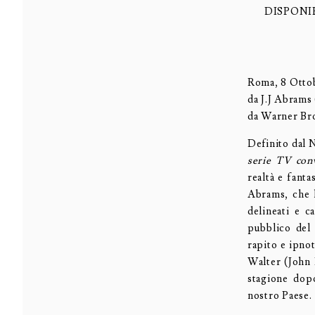
DISPONI
Roma, 8 Ottob
da J.J Abrams 
da Warner Bro
Definito dal
serie TV con
realtà e fanta
Abrams, che h
delineati e c
pubblico del 
rapito e ipno
Walter (John 
stagione dop
nostro Paese.