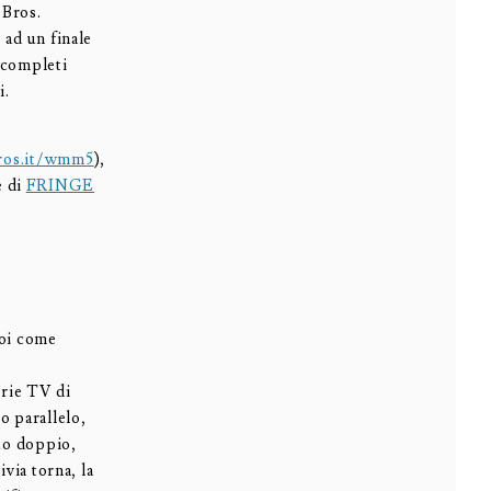
 Bros.
 ad un finale
 completi
i.
ros.it/wmm5
),
e di
FRINGE
voi come
erie TV di
o parallelo,
suo doppio,
ivia torna, la