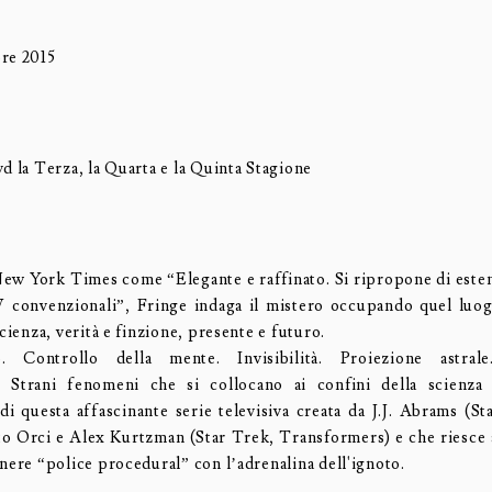
re 2015
d la Terza, la Quarta e la Quinta Stagione
New York Times come “Elegante e raffinato. Si ripropone di esten
V convenzionali”, Fringe indaga il mistero occupando quel luo
scienza, verità e finzione, presente e futuro.
o. Controllo della mente. Invisibilità. Proiezione astral
. Strani fenomeni che si collocano ai confini della scienza
di questa affascinante serie televisiva creata da J.J. Abrams (St
to Orci e Alex Kurtzman (Star Trek, Transformers) e che riesce 
nere “police procedural” con l’adrenalina dell'ignoto.