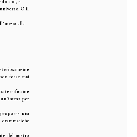
rificano, e
universo. O il
l’inizio alla
isteriosamente
 non fosse mai
a terrificante
 un’intesa per
proporre una
ie drammatiche
nte del nostro