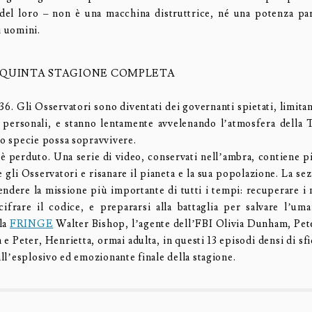
del loro – non è una macchina distruttrice, né una potenza p
i uomini.
 QUINTA STAGIONE COMPLETA
36. Gli Osservatori sono diventati dei governanti spietati, limitan
i personali, e stanno lentamente avvelenando l’atmosfera della
ro specie possa sopravvivere.
è perduto. Una serie di video, conservati nell’ambra, contiene pia
 gli Osservatori e risanare il pianeta e la sua popolazione. La se
endere la missione più importante di tutti i tempi: recuperare i n
ecifrare il codice, e prepararsi alla battaglia per salvare l’uma
lla
FRINGE
Walter Bishop, l’agente dell’FBI Olivia Dunham, Pete
ia e Peter, Henrietta, ormai adulta, in questi 13 episodi densi di sf
 all’esplosivo ed emozionante finale della stagione.