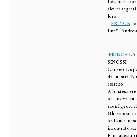
fiducia recipr
alcuni segreti
loro.
“
FRINGE
con
fine” (Andre
FRINGE
LA
SINOSSI
Chi sei? Dopo
dai nostri. M
esistito.
Allo stesso t
offensiva, ta
sconfiggere i
Gli emoziona
brillante mis
incentrate sui
E in questa s