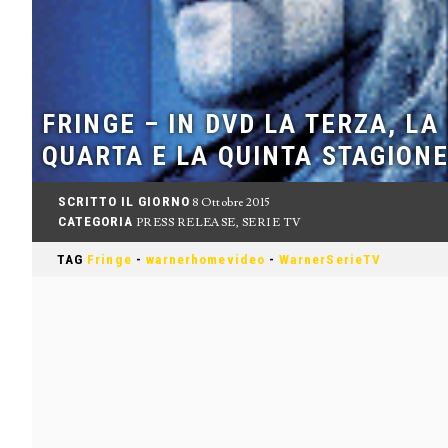
FRINGE – IN DVD LA TERZA, LA
QUARTA E LA QUINTA STAGION
SCRITTO IL GIORNO
8 Ottobre 2015
CATEGORIA
PRESS RELEASE
,
SERIE TV
TAG
Fringe
-
warnerhomevideo
-
WarnerSerieTV