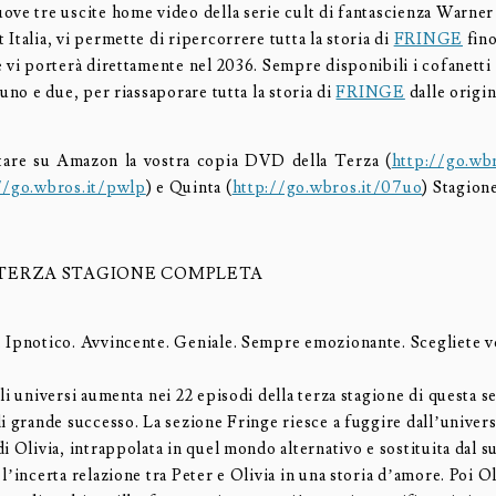
ove tre uscite home video della serie cult di fantascienza Warner
Italia, vi permette di ripercorrere tutta la storia di
FRINGE
fino
e vi porterà direttamente nel 2036. Sempre disponibili i cofanetti
 uno e due, per riassaporare tutta la storia di
FRINGE
dalle origin
tare su Amazon la vostra copia DVD della Terza (
http://go.wb
//go.wbros.it/pwlp
) e Quinta (
http://go.wbros.it/07uo
) Stagion
TERZA STAGIONE COMPLETA
 Ipnotico. Avvincente. Geniale. Sempre emozionante. Scegliete 
li universi aumenta nei 22 episodi della terza stagione di questa s
i grande successo. La sezione Fringe riesce a fuggire dall’univers
i Olivia, intrappolata in quel mondo alternativo e sostituita dal 
l’incerta relazione tra Peter e Olivia in una storia d’amore. Poi Ol