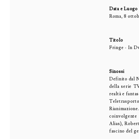
Data e Luogo
Roma, 8 ottob
Titolo
Fringe - In Dv
Sinossi
Definito dal 
della serie T
realtà e fanta
Teletrasport
Rianimazione
coinvolgente 
Alias), Rober
fascino del ge