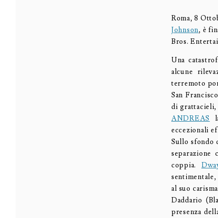
Roma, 8 Otto
Johnson
, è f
Bros. Entertai
Una catastrof
alcune rilev
terremoto por
San Francisco
di grattacieli
ANDREAS
la
eccezionali eff
Sullo sfondo d
separazione c
coppia.
Dwa
sentimentale,
al suo carism
Daddario (Bla
presenza dell