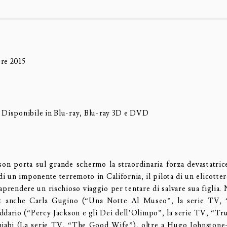
re 2015
 Disponibile in Blu-ray, Blu-ray 3D e DVD
n porta sul grande schermo la straordinaria forza devastatrice
di un imponente terremoto in California, il pilota di un elicotter
aprendere un rischioso viaggio per tentare di salvare sua figlia.
st anche Carla Gugino (“Una Notte Al Museo”, la serie TV, 
dario (“Percy Jackson e gli Dei dell’Olimpo”, la serie TV, “Tr
jabi (La serie TV, “The Good Wife”), oltre a Hugo Johnstone-