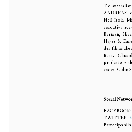
TV australian
ANDREAS è p
Nell’Isola M
esecutivi so
Berman, Hira
Hayes & Carey
dei filmmaker
Barry Chusi
produttore de
visivi, Colin
Social Netwo
FACEBOOK
TWITTER:
h
Partecipa al