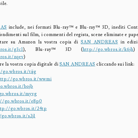
ile.
EAS
include, nei formati Blu-ray™ e Blu-ray™ 3D, inediti Cont
ondimenti sul film, i commenti del regista, scene eliminate e pape
stare su Amazon la vostra copia di
SAN ANDREAS
in edizi
ros.it/g3c1
), Blu-ray™ 3D (
http://go.wbros.it/k6jh
ros.it/zqev
)
re la vostra copia digitale di
SAN ANDREAS
cliccando sui link:
/go.wbros.it/tijg
ttp://go.wbros.it/wwmi
o.wbros.it/bojb
go.wbros.it/myvg
//go.wbros.it/e8p0
tp://go.wbros.it/24tp
/go.wbros.it/s2j1