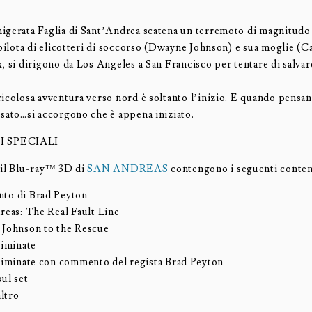
igerata Faglia di Sant’Andrea scatena un terremoto di magnitudo 
 pilota di elicotteri di soccorso (Dwayne Johnson) e sua moglie (C
, si dirigono da Los Angeles a San Francisco per tentare di salvare
icolosa avventura verso nord è soltanto l’inizio. E quando pensan
ssato…si accorgono che è appena iniziato.
 SPECIALI
 il Blu-ray™ 3D di
SAN ANDREAS
contengono i seguenti contenu
o di Brad Peyton
reas: The Real Fault Line
Johnson to the Rescue
liminate
liminate con commento del regista Brad Peyton
ul set
altro