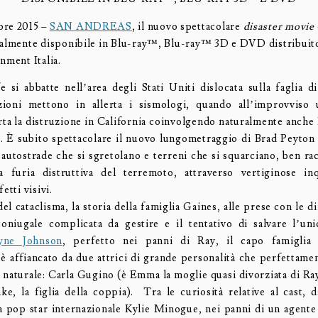
bre 2015 –
SAN ANDREAS
, il nuovo spettacolare
disaster movie
inalmente disponibile in Blu-ray™, Blu-ray™ 3D e DVD distribui
nment Italia.
e si abbatte nell’area degli Stati Uniti dislocata sulla faglia d
azioni mettono in allerta i sismologi, quando all’improvviso 
ta la distruzione in California coinvolgendo naturalmente anche
. È subito spettacolare il nuovo lungometraggio di Brad Peyton c
, autostrade che si sgretolano e terreni che si squarciano, ben r
 furia distruttiva del terremoto, attraverso vertiginose in
etti visivi.
el cataclisma, la storia della famiglia Gaines, alle prese con le di
oniugale complicata da gestire e il tentativo di salvare l’unic
yne Johnson
, perfetto nei panni di Ray, il capo famiglia
 è affiancato da due attrici di grande personalità che perfettamen
a naturale: Carla Gugino (è Emma la moglie quasi divorziata di Ra
ke, la figlia della coppia). Tra le curiosità relative al cast, d
a pop star internazionale Kylie Minogue, nei panni di un agente 