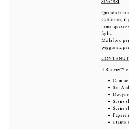
SINOSSI
Quando la fam
California, il
ormai quasi ex
figlia.
Ma la loro per
peggio sia pa
CONTENUTI
Il Blu-ray™ e
Comment
San And
Dwayne 
Scene e
Scene e
Papere s
e tanto 