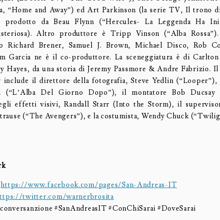
a, “Home and Away”) ed Art Parkinson (la serie TV, Il trono 
rodotto da Beau Flynn (“Hercules- La Leggenda Ha Iniz
isteriosa). Altro produttore è Tripp Vinson (“Alba Rossa”).
no Richard Brener, Samuel J. Brown, Michael Disco, Rob C
m Garcia ne è il co-produttore. La sceneggiatura è di Carlto
 Hayes, da una storia di Jeremy Passmore & Andre Fabrizio. Il
 include il direttore della fotografia, Steve Yedlin (“Looper”),
d (“L’Alba Del Giorno Dopo”), il montatore Bob Ducsay (G
gli effetti visivi, Randall Starr (Into the Storm), il supervisor
 Strause (“The Avengers”), e la costumista, Wendy Chuck (“Twilig
rk
:
https://www.facebook.com/pages/San-Andreas-IT
ttps://twitter.com/warnerbrosita
la conversanzione #SanAndreasIT #ConChiSarai #DoveSarai