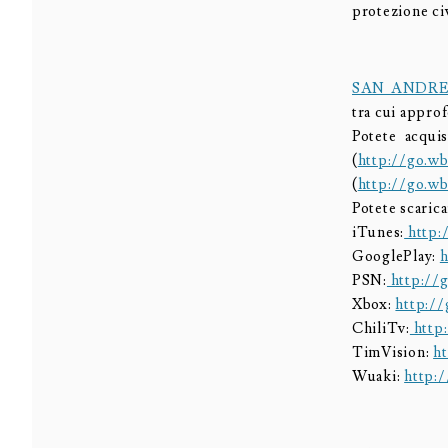
protezione civ
SAN ANDR
tra cui approf
Potete acqui
(
http://go.wb
(
http://go.wb
Potete scarica
iTunes:
http:/
GooglePlay:
h
PSN:
http://g
Xbox:
http://
ChiliTv:
http:
TimVision:
ht
Wuaki:
http:/