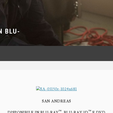
N BLU-
SAN ANDREAS
™
™
DISPONIBILE IN BLU-RAY
, BLU-RAY 3D
E DVD