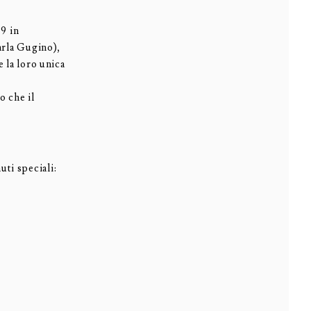
9 in
arla Gugino),
 la loro unica
o che il
ti speciali: