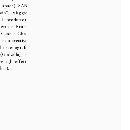
di spade). SAN
io”, Viaggio
 I produttori
owan e Bruce
n Cuse e Chad
 team creativo
 lo scenografo
odzilla), il
e agli effetti
ht”).