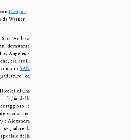
con
Dwayne
to da Warner
i Sant’Andrea:
un devastante
 Los Angeles e
he, tra crolli
acconta in
SAN
quadrature ed
fficoltà di una
a figlia della
 coraggioso e
te si adattano
y) e Alexandra
a segnalare la
speciale della