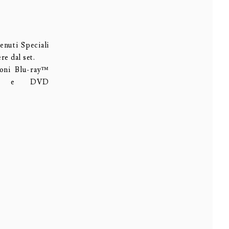
enuti Speciali
re dal set.
oni Blu-ray™
) e DVD