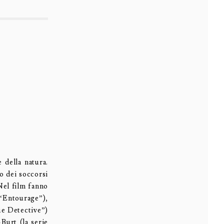
 della natura.
o dei soccorsi
 Nel film fanno
“Entourage”),
ue Detective”)
Burt (la serie