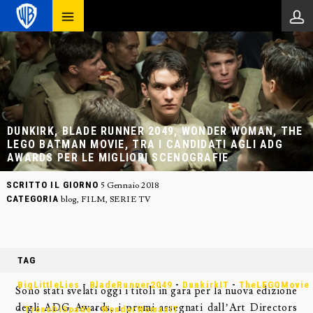
DUNKIRK, BLADE RUNNER 2049, WONDER WOMAN, THE
LEGO BATMAN MOVIE, TRA I CANDIDATI AGLI ADG
AWARDS PER LE MIGLIORI SCENOGRAFIE
SCRITTO IL GIORNO
5 Gennaio 2018
CATEGORIA
blog
,
FILM
,
SERIE TV
TAG
BigLittleLies
-
BladeRunner2049
-
DunkirkIT
-
TheLEGOMovie
Sono stati svelati oggi i titoli in gara per la nuova edizione
degli ADG Awards, i premi assegnati dall’Art Directors
-
TronoDiSpade
-
WonderWomanIT‬