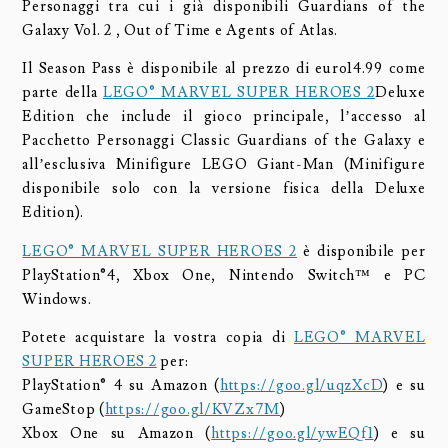
Personaggi tra cui i già disponibili Guardians of the
Galaxy Vol. 2 , Out of Time e Agents of Atlas.
Il Season Pass è disponibile al prezzo di euro14.99 come
parte della
LEGO® MARVEL SUPER HEROES 2
Deluxe
Edition che include il gioco principale, l’accesso al
Pacchetto Personaggi Classic Guardians of the Galaxy e
all’esclusiva Minifigure LEGO Giant-Man (Minifigure
disponibile solo con la versione fisica della Deluxe
Edition).
LEGO® MARVEL SUPER HEROES 2
è disponibile per
PlayStation®4, Xbox One, Nintendo Switch™ e PC
Windows.
Potete acquistare la vostra copia di
LEGO® MARVEL
SUPER HEROES 2
per:
PlayStation® 4 su Amazon (
https://goo.gl/uqzXcD
) e su
GameStop (
https://goo.gl/KVZx7M
)
Xbox One su Amazon (
https://goo.gl/ywEQf1
) e su