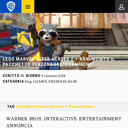
LEGO MARVEL SUPER HEROES 2 – ANNUNCIATO IL
PACCHETTO PERSONAGGI “CHAMPIONS”
SCRITTO IL GIORNO
4 Gennaio 2018
CATEGORIA
blog
,
GAMES
,
PRESS RELEASE
TAG
LEGOMarvelSuperHeroes
-
WarnerGames
WARNER BROS. INTERACTIVE ENTERTAINMENT
ANNUNCIA