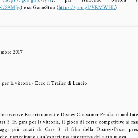
 (
https://goo.gl/k7ty4r
), per Nintendo Switch 
gl/S9MJjy
) e su GameStop (
https://goo.gl/VRMWHL
)
tembre 2017
a per la vittoria - Ecco il Trailer di Lancio
Interactive Entertainment e Disney Consumer Products and Int
s 3: In gara per la vittoria, il gioco di corse competitive ai mas
aggi più amati di Cars 3, il film della Disney•Pixar pres
che, partecipano a un’esperienza interattiva del tutto nuova.