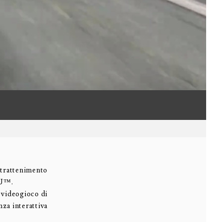
intrattenimento
 U™.
e videogioco di
nza interattiva