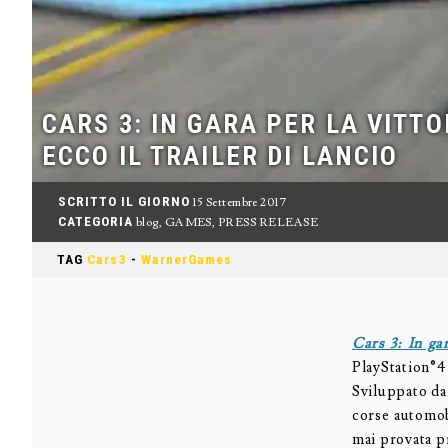
CARS 3: IN GARA PER LA VITTO
ECCO IL TRAILER DI LANCIO
SCRITTO IL GIORNO
15 Settembre 2017
CATEGORIA
blog
,
GAMES
,
PRESS RELEASE
TAG
Cars3
-
WarnerGames
Cars 3: In gar
PlayStation®
Sviluppato da
corse automob
mai provata p