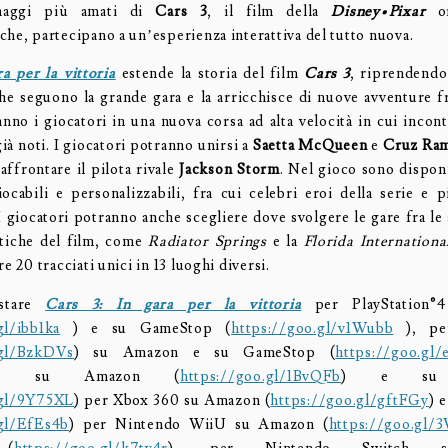
naggi più amati di
Cars 3
, il film della
Disney•Pixar
or
che, partecipano a un’esperienza interattiva del tutto nuova.
a per la vittoria
estende la storia del film
Cars 3
, riprendendo
che seguono la grande gara e la arricchisce di nuove avventure f
no i giocatori in una nuova corsa ad alta velocità in cui incon
già noti. I giocatori potranno unirsi a
Saetta McQueen
e
Cruz Ram
affrontare il pilota rivale
Jackson Storm
. Nel gioco sono disponi
ocabili e personalizzabili, fra cui celebri eroi della serie e p
I giocatori potranno anche scegliere dove svolgere le gare fra le
stiche del film, come
Radiator Springs
e la
Florida Internation
re 20 tracciati unici in 13 luoghi diversi.
istare
Cars 3: In gara per la vittoria
per PlayStation®
gl/ibb1ka
) e su GameStop (
https://goo.gl/v1Wubb
), pe
.gl/BzkDVs
) su Amazon e su GameStop (
https://goo.gl
ion®3 su Amazon (
https://goo.gl/1BvQFb
) e su 
.gl/9Y75XL
) per Xbox 360 su Amazon (
https://goo.gl/gftFGy
) 
.gl/EfEs4b
) per Nintendo WiiU su Amazon (
https://goo.gl/