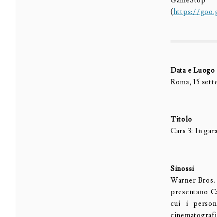
GameStop
(
https://goo.
Data e Luogo
Roma, 15 set
Titolo
Cars 3: In gar
Sinossi
Warner Bros. 
presentano Car
cui i person
cinematografi