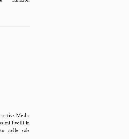
su Amazon
eractive Media
simi livelli in
to nelle sale