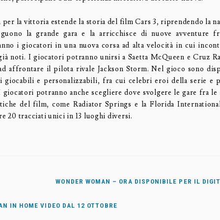
a per la vittoria estende la storia del film Cars 3, riprendendo la n
eguono la grande gara e la arricchisce di nuove avventure fr
no i giocatori in una nuova corsa ad alta velocità in cui incon
 già noti. I giocatori potranno unirsi a Saetta McQueen e Cruz 
ad affrontare il pilota rivale Jackson Storm. Nel gioco sono disp
giocabili e personalizzabili, fra cui celebri eroi della serie e 
I giocatori potranno anche scegliere dove svolgere le gare fra le
stiche del film, come Radiator Springs e la Florida Internation
re 20 tracciati unici in 13 luoghi diversi.
WONDER WOMAN – ORA DISPONIBILE PER IL DIG
N IN HOME VIDEO DAL 12 OTTOBRE