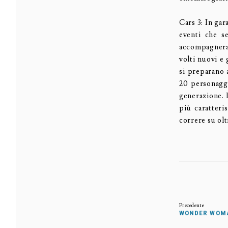
Cars 3: In gar
eventi che s
accompagneran
volti nuovi e
si preparano 
20 personaggi 
generazione. 
più caratteri
correre su olt
WONDER WOMA