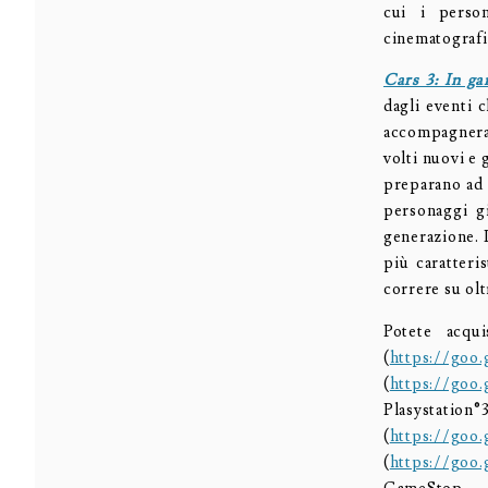
cui i perso
cinematografi
Cars 3: In gar
dagli eventi 
accompagneran
volti nuovi e 
preparano ad 
personaggi gi
generazione. 
più caratteri
correre su olt
Potete acqu
(
https://goo.
(
https://goo
Plasystat
(
https://goo
(
https://goo