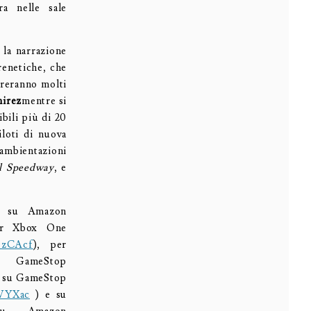
a nelle sale
 la narrazione
renetiche, che
treranno molti
irez
mentre si
bili più di 20
iloti di nuova
 ambientazioni
al Speedway
, e
4 su Amazon
r Xbox One
/ezCAcf
), per
GameStop
e su GameStop
3VYXac
) e su