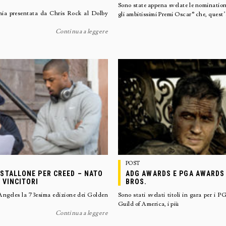
Sono state appena svelate le nominatio
onia presentata da Chris Rock al Dolby
gli ambitissimi Premi Oscar® che, ques
Continua a leggere
POST
 STALLONE PER CREED – NATO
ADG AWARDS E PGA AWARDS
 VINCITORI
BROS.
s Angeles la 73esima edizione dei Golden
Sono stati svelati titoli in gara per 
Guild of America, i più
Continua a leggere