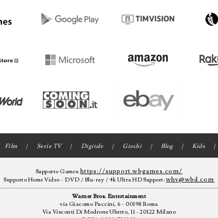
Film
Serie TV
Digitale
Giochi
Blog
Kids
https://support.wbgames.com/
Supporto Games:
whv@wbd.com
Supporto Home Video - DVD / Blu-ray / 4k Ultra HD Support:
Warner Bros. Entertainment
via Giacomo Puccini, 6 - 00198 Roma
Via Visconti Di Modrone Uberto, 11 - 20122 Milano