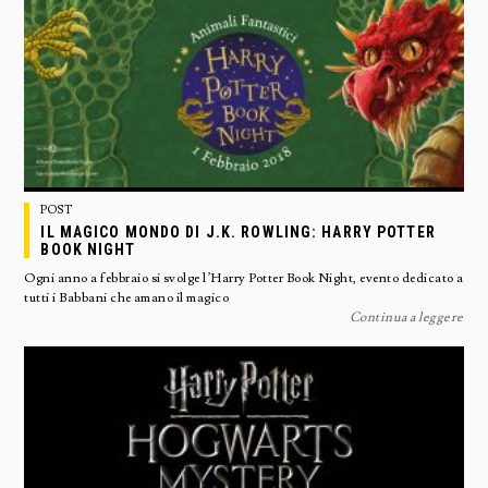
POST
IL MAGICO MONDO DI J.K. ROWLING: HARRY POTTER
BOOK NIGHT
Ogni anno a febbraio si svolge l’Harry Potter Book Night, evento dedicato a
tutti i Babbani che amano il magico
Continua a leggere