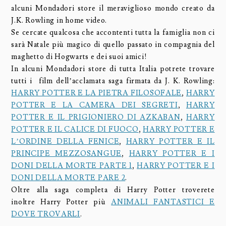
alcuni Mondadori store il meraviglioso mondo creato da
J.K. Rowling in home video.
Se cercate qualcosa che accontenti tutta la famiglia non ci
sarà Natale più magico di quello passato in compagnia del
maghetto di Hogwarts e dei suoi amici!
In alcuni Mondadori store di tutta Italia potrete trovare
tutti i film dell’acclamata saga firmata da J. K. Rowling:
HARRY POTTER E LA PIETRA FILOSOFALE
,
HARRY
POTTER E LA CAMERA DEI SEGRETI
,
HARRY
POTTER E IL PRIGIONIERO DI AZKABAN
,
HARRY
POTTER E IL CALICE DI FUOCO
,
HARRY POTTER E
L’ORDINE DELLA FENICE
,
HARRY POTTER E IL
PRINCIPE MEZZOSANGUE
,
HARRY POTTER E I
DONI DELLA MORTE PARTE 1
,
HARRY POTTER E I
DONI DELLA MORTE PARE 2
.
Oltre alla saga completa di Harry Potter troverete
inoltre Harry Potter più
ANIMALI FANTASTICI E
DOVE TROVARLI
.