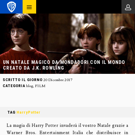
UN NATALE MAGICO DA MONDADORI CON IL MONDO
CREATO DA J.K. ROWLING
SCRITTO IL GIORNO
20 Dicembre 2017
CATEGORIA
blog
,
FILM
TAG
HarryPotter
La magia di Harry Potter invaderà il vostro Natale grazie a
Warner Bros. Entertainment Italia che distribuisce in