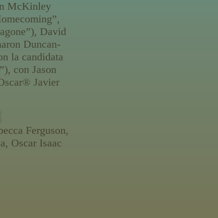
hen McKinley
 Homecoming”,
ragone”), David
Sharon Duncan-
n la candidata
”), con Jason
Oscar® Javier
.
becca Ferguson,
, Oscar Isaac