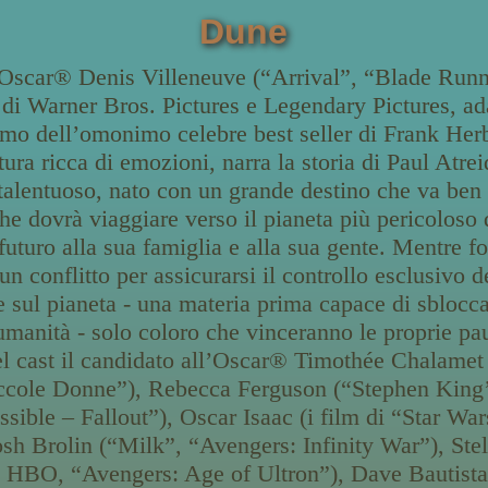
Dune
l’Oscar® Denis Villeneuve (“Arrival”, “Blade Runn
 di Warner Bros. Pictures e Legendary Pictures, ad
mo dell’omonimo celebre best seller di Frank Her
ura ricca di emozioni, narra la storia di Paul Atre
 talentuoso, nato con un grande destino che va ben 
e dovrà viaggiare verso il pianeta più pericoloso 
futuro alla sua famiglia e alla sua gente. Mentre f
un conflitto per assicurarsi il controllo esclusivo d
te sul pianeta - una materia prima capace di sblocca
umanità - solo coloro che vinceranno le proprie pa
el cast il candidato all’Oscar® Timothée Chalame
cole Donne”), Rebecca Ferguson (“Stephen King’
sible – Fallout”), Oscar Isaac (i film di “Star Wars
sh Brolin (“Milk”, “Avengers: Infinity War”), Ste
 HBO, “Avengers: Age of Ultron”), Dave Bautista (