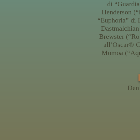
di “Guardia
Henderson (“
“Euphoria” di 
Dastmalchian 
Brewster (“Ro
all’Oscar® C
Momoa (“Aqua
Deni