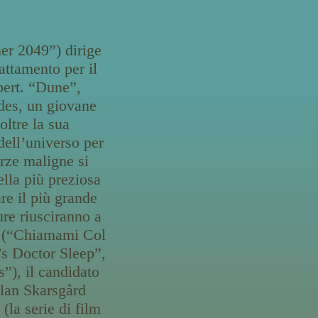
er 2049”) dirige
attamento per il
bert. “Dune”,
ides, un giovane
oltre la sua
dell’universo per
orze maligne si
ella più preziosa
re il più grande
ure riusciranno a
t (“Chiamami Col
s Doctor Sleep”,
”), il candidato
llan Skarsgård
la serie di film