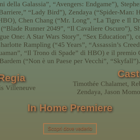
ni della Galassia”, “Avengers: Endgame”), Step
Barriere,” “Lady Bird”), Zendaya (“Spider-Man:
HBO), Chen Chang (“Mr. Long”, “La Tigre e Il D
(“Blade Runner 2049”, “Il Cavaliere Oscuro”), 
gue One: A Star Wars Story”, “Sex Education”), co
harlotte Rampling (“45 Years”, “Assassin’s Creed
man”, “Il Trono di Spade” di HBO) e il premio 
Bardem (“Non è un Paese per Vecchi”, “Skyfall”)
Cast
Regia
Timothée Chalamet, Re
s Villeneuve
Zendaya, Jason Momoa
In Home Premiere
Scopri dove vederlo