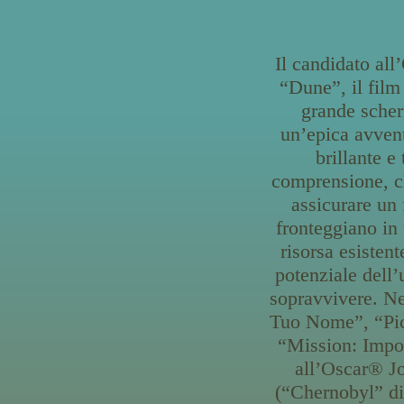
Il candidato al
“Dune”, il film
grande scher
un’epica avvent
brillante e
comprensione, ch
assicurare un 
fronteggiano in 
risorsa esisten
potenziale dell’
sopravvivere. N
Tuo Nome”, “Pic
“Mission: Impos
all’Oscar® Jo
(“Chernobyl” di