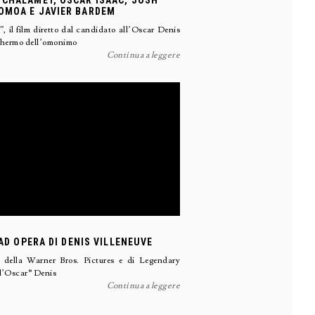
 CHALAMET, OSCAR ISAAC, JOSH
OMOA E JAVIER BARDEM
, il film diretto dal candidato all’Oscar Denis
schermo dell’omonimo
Continua a leggere
 AD OPERA DI DENIS VILLENEUVE
lm della Warner Bros. Pictures e di Legendary
ll’Oscar® Denis
Continua a leggere