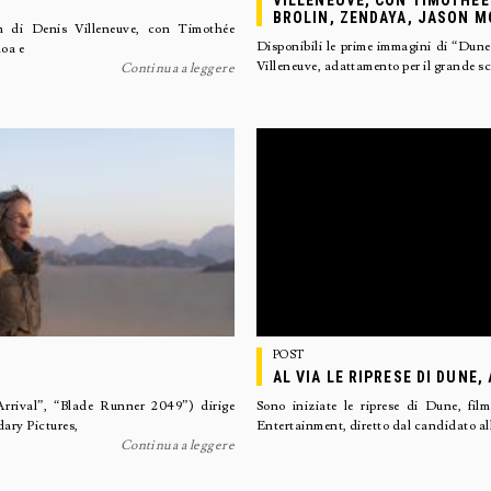
VILLENEUVE, CON TIMOTHÉE
BROLIN, ZENDAYA, JASON M
ilm di Denis Villeneuve, con Timothée
Disponibili le prime immagini di “Dune”
oa e
Villeneuve, adattamento per il grande 
Continua a leggere
POST
AL VIA LE RIPRESE DI DUNE,
Arrival”, “Blade Runner 2049”) dirige
Sono iniziate le riprese di Dune, fi
dary Pictures,
Entertainment, diretto dal candidato a
Continua a leggere