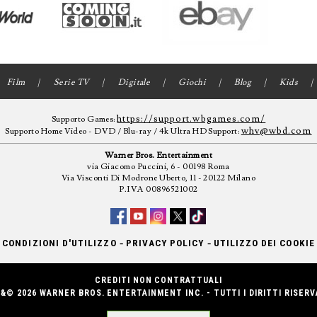
Film
Serie TV
Digitale
Giochi
Blog
Kids
https://support.wbgames.com/
Supporto Games:
whv@wbd.com
Supporto Home Video - DVD / Blu-ray / 4k Ultra HD Support:
Warner Bros. Entertainment
via Giacomo Puccini, 6 - 00198 Roma
Via Visconti Di Modrone Uberto, 11 - 20122 Milano
P.IVA 00896521002
-
-
CONDIZIONI D'UTILIZZO
PRIVACY POLICY
UTILIZZO DEI COOKIE
CREDITI NON CONTRATTUALI
&© 2026 WARNER BROS. ENTERTAINMENT INC. - TUTTI I DIRITTI RISERV