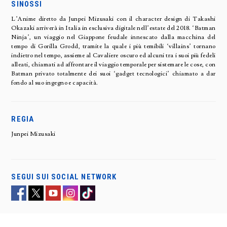
SINOSSI
L’Anime diretto da Junpei Mizusaki con il character design di Takashi
Okazaki arriverà in Italia in esclusiva digitale nell’estate del 2018. ‘Batman
Ninja’, un viaggio nel Giappone feudale innescato dalla macchina del
tempo di Gorilla Grodd, tramite la quale i più temibili ‘villains’ tornano
indietro nel tempo, assieme al Cavaliere oscuro ed alcuni tra i suoi più fedeli
alleati, chiamati ad affrontare il viaggio temporale per sistemare le cose, con
Batman privato totalmente dei suoi ‘gadget tecnologici’ chiamato a dar
fondo al suo ingegno e capacità.
REGIA
Junpei Mizusaki
SEGUI SUI SOCIAL NETWORK