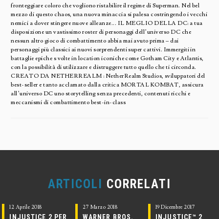
fronteggiare coloro che vogliono ristabilire il regime di Superman. Nel bel
mezzo di questo chaos, una nuova minaccia si palesa costringendo i vecchi
nemici a dover stingere nuove alleanze... IL MEGLIO DELLA DC: a tua
disposizione un vastissimo roster di personaggi dell’universo DC che
nessun altro gioco di combattimento abbia mai avuto prima – dai
personaggi più classici ai nuovi sorprendenti super cattivi. Immergiti in
battaglie epiche s volte in location iconiche come Gotham City e Atlantis,
con la possibilità di utilizzare e distruggere tutto quello che ti circonda.
CREATO DA NETHERREALM : NetherRealm Studios, sviluppatori del
best-seller e tanto acclamato dalla critica MORTAL KOMBAT, assicura
all’universo DC uno storytelling senza precedenti, contenuti ricchi e
meccanismi di combattimento best-in-class
ARTICOLI
CORRELATI
12 Aprile 2018
27 Marzo 2018
19 Dicembre 2017
INJUSTICE 2 PER
WARNER BROS.
INJUSTICE™ 2