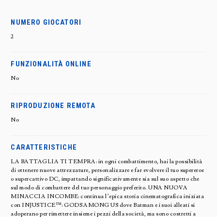
NUMERO GIOCATORI
2
FUNZIONALITÀ ONLINE
No
RIPRODUZIONE REMOTA
No
CARATTERISTICHE
LA BATTAGLIA TI TEMPRA: in ogni combattimento, hai la possibilità
di ottenere nuove attrezzature, personalizzare e far evolvere il tuo supereroe
o supercattivo DC, impattando significativamente sia sul suo aspetto che
sul modo di combattere del tuo personaggio preferito. UNA NUOVA
MINACCIA INCOMBE: continua l’epica storia cinematografica iniziata
con INJUSTICE™: GODS AMONG US dove Batman e i suoi alleati si
adoperano per rimettere insieme i pezzi della società, ma sono costretti a