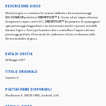
DESCRIZIONE GIOCO
Mettiti in gioco e costruisci la versione definitiva dei tuoi personaggi
DC
COMICS
preferiti in
INJUSTICE™ 2
. Grazie ad un’ampia selezione
di supereroi e super cattivi DC,
INJUSTICE™ 2
ti permette di equipaggiare
ogni personaggio leggendario con attrezzature uniche e potenti ottenibili
durante il gioco. Prova per la prima volta a controllare l’aspetto dei tuoi
personaggi preferiti, il loro modo di combattere e la loro evoluzione nelle
diverse modalità di gioco.
DATA DI USCITA
18 Maggio 2017
TITOLO ORIGINALE
Injustice 2
PIATTAFORME DISPONIBILI
PlayStation 4, XBOX ONE, Android, iOS