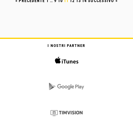
« PRECEDENTE
1
…
9
10
11
12
13
14
SUCCESSIVO »
I NOSTRI PARTNER