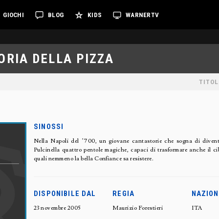
GIOCHI
BLOG
KIDS
WARNERTV
ORIA DELLA PIZZA
TITOL
SINOSSI
Nella Napoli del ’700, un giovane cantastorie che sogna di diven
Pulcinella quattro pentole magiche, capaci di trasformare anche il cibo
quali nemmeno la bella Confiance sa resistere.
DISPONIBILE DAL
REGIA
NAZION
23 novembre 2005
Maurizio Forestieri
ITA