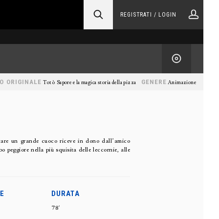
REGISTRATI / LOGIN
O ORIGINALE
GENERE
Totò Sapore e la magica storia della pizza
Animazione
tare un grande cuoco riceve in dono dall’amico
 peggiore nella più squisita delle leccornie, alle
E
DURATA
78'