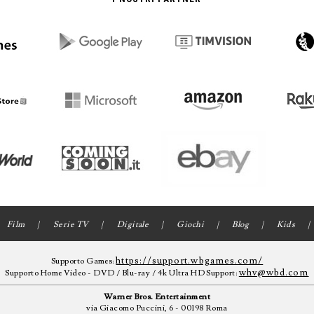
Film
Serie TV
Digitale
Giochi
Blog
Kids
https://support.wbgames.com/
Supporto Games:
whv@wbd.com
Supporto Home Video - DVD / Blu-ray / 4k Ultra HD Support:
Warner Bros. Entertainment
via Giacomo Puccini, 6 - 00198 Roma