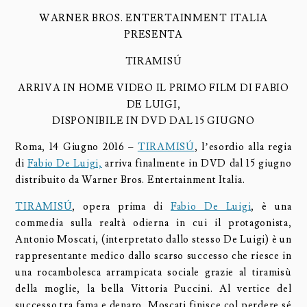
WARNER BROS. ENTERTAINMENT ITALIA
PRESENTA
TIRAMISÚ
ARRIVA IN HOME VIDEO IL PRIMO FILM DI FABIO
DE LUIGI,
DISPONIBILE IN DVD DAL 15 GIUGNO
Roma, 14 Giugno 2016 –
TIRAMISÚ
, l’esordio alla regia
di
Fabio De Luigi,
arriva finalmente in DVD dal 15 giugno
distribuito da Warner Bros. Entertainment Italia.
TIRAMISÚ
, opera prima di
Fabio De Luigi
, è una
commedia sulla realtà odierna in cui il protagonista,
Antonio Moscati, (interpretato dallo stesso De Luigi) è un
rappresentante medico dallo scarso successo che riesce in
una rocambolesca arrampicata sociale grazie al tiramisù
della moglie, la bella Vittoria Puccini. Al vertice del
successo tra fama e denaro, Moscati finisce col perdere sé