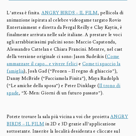
L’attesa è finita.
ANGRY BIRDS – IL FILM
, pellicola di
animazione ispirata al celebre videogame targato Rovio
Entertainment e diretta da Fergal Reilly e Clay Kaytis, è
finalmente arrivata nelle sale italiane. A prestare le voci
agli arrabbiatissimi pulcini sono: Maccio Capatonda,
Alessandro Cattelan e Chiara Francini. Mentre, nel cast
della versione originale ci sono: Jason Sudeikis (
Come
ammazzare il capo… e vivere felici
e
Come ti spaccio la
famiglia
), Josh Gad (“Frozen – Il regno di ghiaccio”),
Danny McBride (“Facciamola Finita”), Maya Rudolph
(“Le amiche della sposa”) e Peter Dinklage (
Il trono di
spade
, “X-Men: Giorni di un futuro passato”).
Potete trovare la sala più vicina a voi che proietta
ANGRY
BIRDS – IL FILM
in 2D e 3D grazie all’applicazione
sottostante. Inserite la località desiderata e cliccate sul