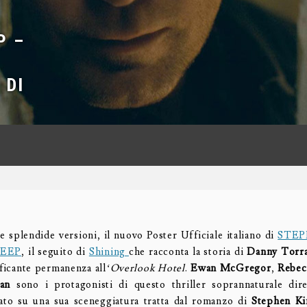
P –
 DI
ue splendide versioni, il nuovo Poster Ufficiale italiano di
STEP
EEP
, il seguito di
Shining
che racconta la storia di
Danny Torr
ificante permanenza all
‘Overlook Hotel
.
Ewan McGregor
,
Rebec
an
sono i protagonisti di questo thriller soprannaturale di
sato su una sua sceneggiatura tratta dal romanzo di
Stephen Ki