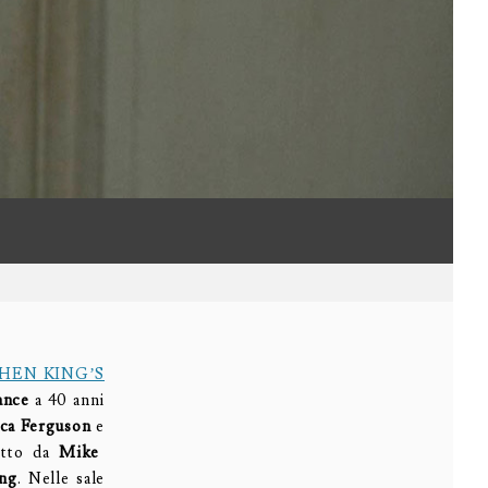
HEN KING’S
ance
a 40 anni
ca Ferguson
e
retto da
Mike
ng
. Nelle sale