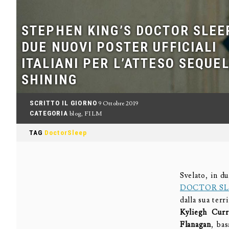
STEPHEN KING’S DOCTOR SLEE
DUE NUOVI POSTER UFFICIALI
ITALIANI PER L’ATTESO SEQUEL
SHINING
SCRITTO IL GIORNO
9 Ottobre 2019
CATEGORIA
blog
,
FILM
TAG
DoctorSleep
Svelato, in d
DOCTOR SL
dalla sua terr
Kyliegh Curr
Flanagan
, ba