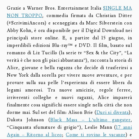
Grazie a Warner Bros. Entertainment Italia
SINGLE MA
NON TROPPO
, commedia firmata da Christian Ditter
(#ScrivimiAncora) e sceneggiata da Marc Silverstein con
Abby Kohn, è ora disponibile per il Digital Download nei
principali store online. E, a partire dal 15 giugno, in
imperdibili edizioni Blu-ray™ e DVD. Il film, basato sul
romanzo di Liz Tucillo (la serie tv “Sex & the City”, “La
verità è che non gli piaci abbastanza”), racconta la storia di
Alice, giovane e bella ragazza che decide di trasferirsi a
New York dalla sorella per vivere nuove avventure, e per
provare sulla sua pelle l’esperienza di essere libera da
legami amorosi. Tra nuove amicizie, regole ferree,
irriverenti colleghe e nuovi ragazzi, Alice imparerà
finalmente cosa significhi essere single nella città che non
dorme mai. Sul set del film: Alison Brie (
Duri si diventa
),
Dakota Johnson (
Black Mass – L’ultimo gangster
,
“Cinquanta sfumature di grigio”), Leslie Mann (
17 anni
Again – Ritorno al liceo
;
Come ti rovino le vacanze
) e