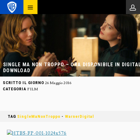
SINGLE MA NON TROPPO – ORA DISPONIBILE IN DIGITA
DOWNLOAD
SCRITTO IL GIORNO
26 Maggio 2016
CATEGORIA
FILM
TAG
SingleMaNonTroppo
-
WarnerDigital