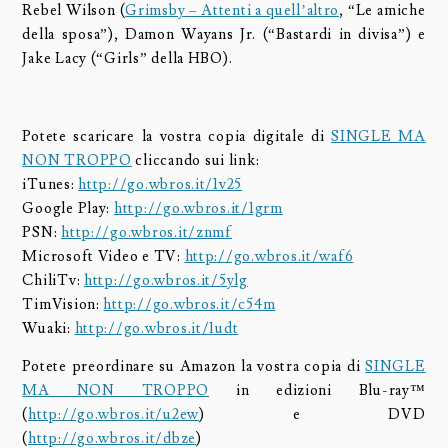
Rebel Wilson (
Grimsby – Attenti a quell’altro
, “Le amiche
della sposa”), Damon Wayans Jr. (“Bastardi in divisa”) e
Jake Lacy (“Girls” della HBO).
Potete scaricare la vostra copia digitale di
SINGLE MA
NON TROPPO
cliccando sui link:
iTunes:
http://go.wbros.it/1v25
Google Play:
http://go.wbros.it/1grm
PSN:
http://go.wbros.it/znmf
Microsoft Video e TV:
http://go.wbros.it/waf6
ChiliTv:
http://go.wbros.it/5ylg
TimVision:
http://go.wbros.it/c54m
Wuaki:
http://go.wbros.it/1udt
Potete preordinare su Amazon la vostra copia di
SINGLE
MA NON TROPPO
in edizioni Blu-ray™
(
http://go.wbros.it/u2ew
) e DVD
(
http://go.wbros.it/dbze
)