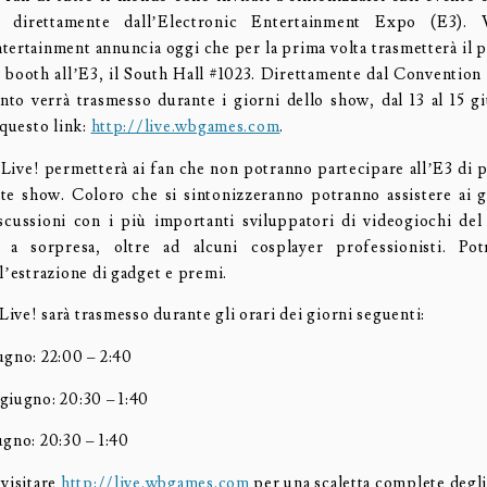
 direttamente dall’Electronic Entertainment Expo (E3). 
ntertainment annuncia oggi che per la prima volta trasmetterà il 
uo booth all’E3, il South Hall #1023. Direttamente dal Convention
nto verrà trasmesso durante i giorni dello show, dal 13 al 15 g
 questo link:
http://live.wbgames.com
.
ive! permetterà ai fan che non potranno partecipare all’E3 di 
te show. Coloro che si sintonizzeranno potranno assistere ai 
scussioni con i più importanti sviluppatori di videogiochi d
i a sorpresa, oltre ad alcuni cosplayer professionisti. Pot
l’estrazione di gadget e premi.
ive! sarà trasmesso durante gli orari dei giorni seguenti:
ugno: 22:00 – 2:40
giugno: 20:30 – 1:40
ugno: 20:30 – 1:40
 visitare
http://live.wbgames.com
per una scaletta complete degli