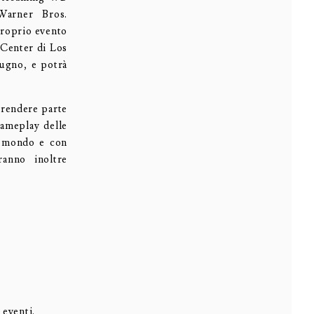
Warner Bros.
proprio evento
 Center di Los
iugno, e potrà
prendere parte
gameplay delle
el mondo e con
ranno inoltre
 eventi.