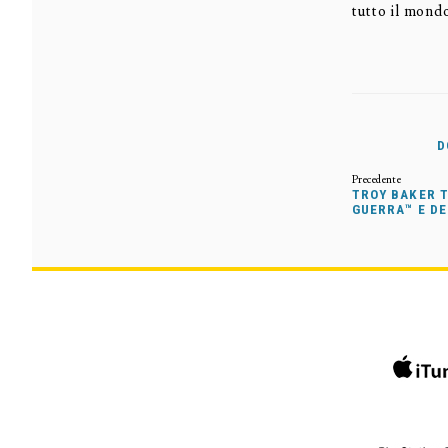
tutto il mond
D
TROY BAKER T
GUERRA™ E D