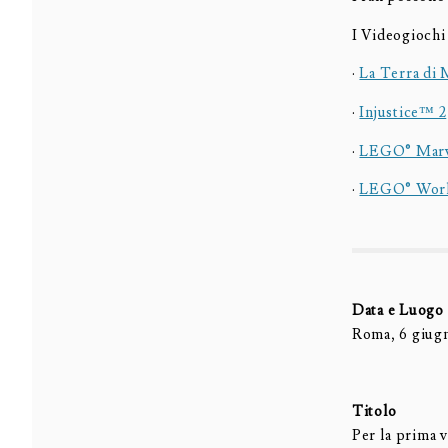
I Videogiochi
·
La Terra di
·
Injustice™ 2
·
LEGO® Marve
·
LEGO® Wor
Data e Luogo
Roma, 6 giug
Titolo
Per la prima 