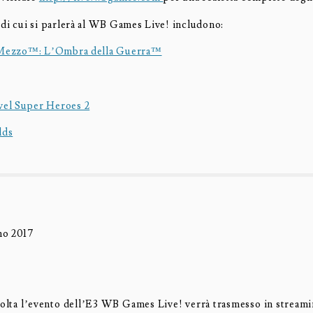
 di cui si parlerà al WB Games Live! includono:
 Mezzo™: L’Ombra della Guerra™
l Super Heroes 2
lds
no 2017
volta l’evento dell’E3 WB Games Live! verrà trasmesso in streamin