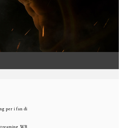
g per i fan di
o streaming WB