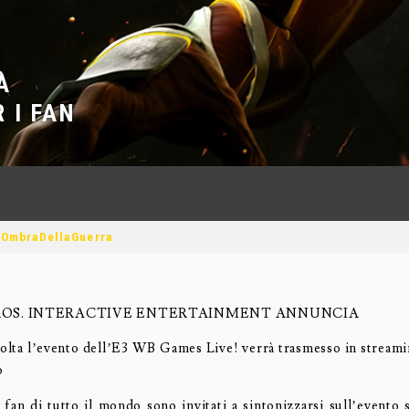
O
À
 I FAN
-
OmbraDellaGuerra
OS. INTERACTIVE ENTERTAINMENT ANNUNCIA
volta l’evento dell’E3 WB Games Live! verrà trasmesso in streamin
o
 fan di tutto il mondo sono invitati a sintonizzarsi sull’event