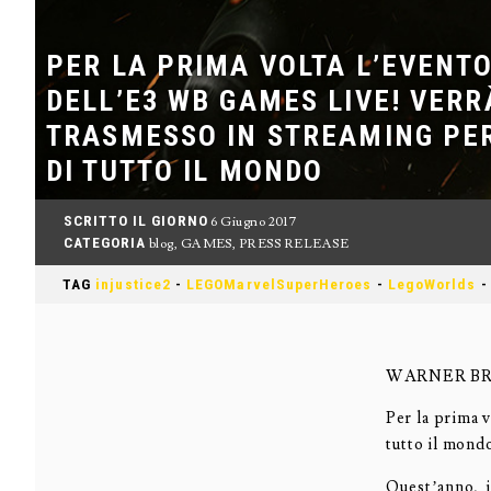
PER LA PRIMA VOLTA L’EVENT
DELL’E3 WB GAMES LIVE! VERR
TRASMESSO IN STREAMING PER
DI TUTTO IL MONDO
SCRITTO IL GIORNO
6 Giugno 2017
CATEGORIA
blog
,
GAMES
,
PRESS RELEASE
TAG
injustice2
-
LEGOMarvelSuperHeroes
-
LegoWorlds
WARNER BR
Per la prima 
tutto il mond
Quest’anno, i