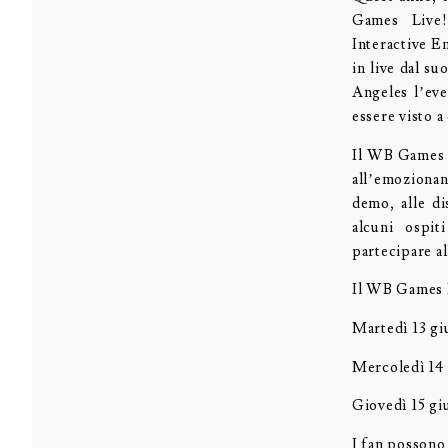
Games Live!
Interactive E
in live dal s
Angeles l’eve
essere visto a
Il WB Games L
all’emozionan
demo, alle di
alcuni ospit
partecipare al
Il WB Games L
Martedì 13 gi
Mercoledì 14 
Giovedì 15 gi
I fan possono