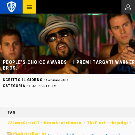
PEOPLE’S CHOICE AWARDS – I PREMI TARGATI WARNE
BROS.
SCRITTO IL GIORNO
8 Gennaio 2015
CATEGORIA
FILM
,
SERIE TV
TAG
22JumpStreetIT
-
RestaAncheDomani
-
TheFlash
-
thejudge
-
TheVampireDiaries