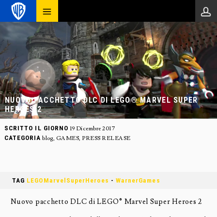
NUOVO PACCHETTO DLC DI LEGO® MARVEL SUPER
HEROES 2
SCRITTO IL GIORNO
19 Dicembre 2017
CATEGORIA
blog
,
GAMES
,
PRESS RELEASE
TAG
LEGOMarvelSuperHeroes
-
WarnerGames
Nuovo pacchetto DLC di LEGO® Marvel Super Heroes 2