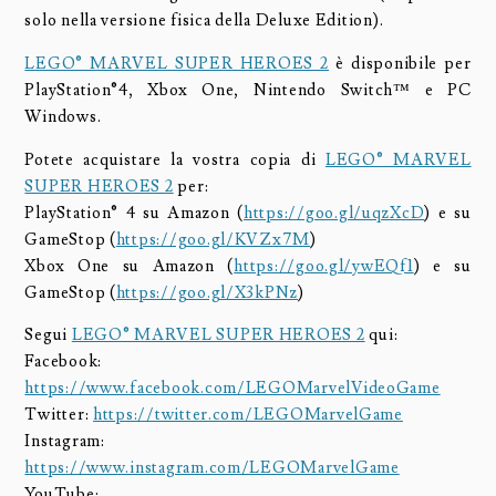
solo nella versione fisica della Deluxe Edition).
LEGO® MARVEL SUPER HEROES 2
è disponibile per
PlayStation®4, Xbox One, Nintendo Switch™ e PC
Windows.
Potete acquistare la vostra copia di
LEGO® MARVEL
SUPER HEROES 2
per:
PlayStation® 4 su Amazon (
https://goo.gl/uqzXcD
) e su
GameStop (
https://goo.gl/KVZx7M
)
Xbox One su Amazon (
https://goo.gl/ywEQf1
) e su
GameStop (
https://goo.gl/X3kPNz
)
Segui
LEGO® MARVEL SUPER HEROES 2
qui:
Facebook:
https://www.facebook.com/LEGOMarvelVideoGame
Twitter:
https://twitter.com/LEGOMarvelGame
Instagram:
https://www.instagram.com/LEGOMarvelGame
YouTube: