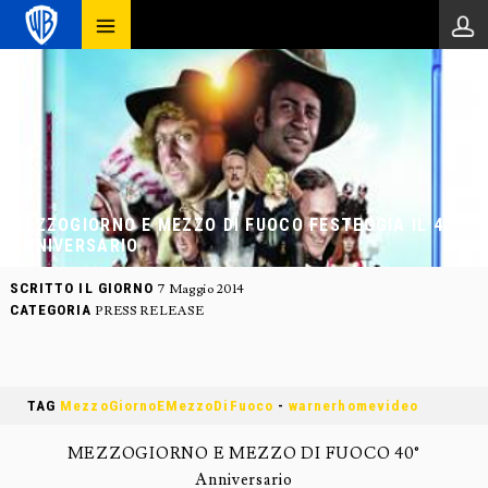
MEZZOGIORNO E MEZZO DI FUOCO FESTEGGIA IL 40°
ANNIVERSARIO
SCRITTO IL GIORNO
7 Maggio 2014
CATEGORIA
PRESS RELEASE
TAG
MezzoGiornoEMezzoDiFuoco
-
warnerhomevideo
MEZZOGIORNO E MEZZO DI FUOCO 40°
Anniversario