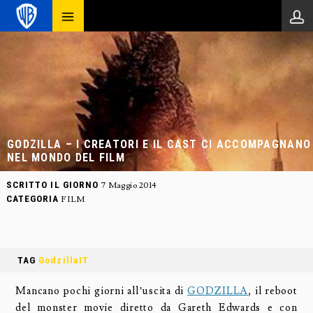
GODZILLA – I CREATORI E IL CAST CI ACCOMPAGNANO
NEL MONDO DEL FILM
SCRITTO IL GIORNO
7 Maggio 2014
CATEGORIA
FILM
TAG
GodzillaIT
Mancano pochi giorni all’uscita di
GODZILLA
, il reboot
del monster movie diretto da Gareth Edwards e con