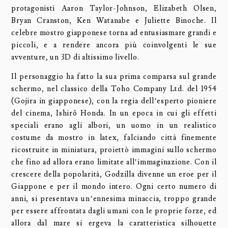
protagonisti Aaron Taylor-Johnson, Elizabeth Olsen,
Bryan Cranston, Ken Watanabe e Juliette Binoche. Il
celebre mostro giapponese torna ad entusiasmare grandi e
piccoli, e a rendere ancora più coinvolgenti le sue
avventure, un 3D di altissimo livello.
Il personaggio ha fatto la sua prima comparsa sul grande
schermo, nel classico della Toho Company Ltd. del 1954
(Gojira in giapponese), con la regia dell’esperto pioniere
del cinema, Ishirô Honda. In un epoca in cui gli effetti
speciali erano agli albori, un uomo in un realistico
costume da mostro in latex, falciando città finemente
ricostruite in miniatura, proiettò immagini sullo schermo
che fino ad allora erano limitate all’immaginazione. Con il
crescere della popolarità, Godzilla divenne un eroe per il
Giappone e per il mondo intero. Ogni certo numero di
anni, si presentava un’ennesima minaccia, troppo grande
per essere affrontata dagli umani con le proprie forze, ed
allora dal mare si ergeva la caratteristica silhouette