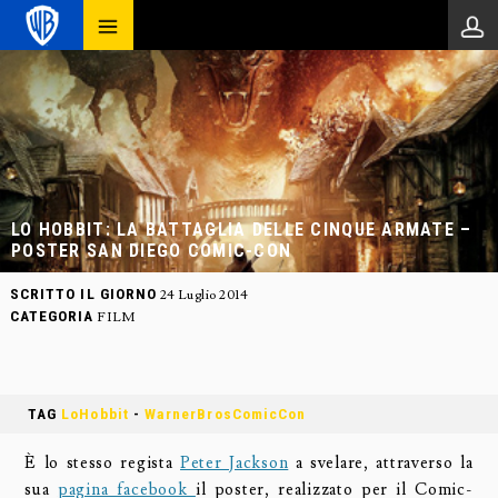
LO HOBBIT: LA BATTAGLIA DELLE CINQUE ARMATE –
POSTER SAN DIEGO COMIC-CON
SCRITTO IL GIORNO
24 Luglio 2014
CATEGORIA
FILM
TAG
LoHobbit
-
WarnerBrosComicCon
È lo stesso regista
Peter Jackson
a svelare, attraverso la
sua
pagina facebook
il poster, realizzato per il Comic-