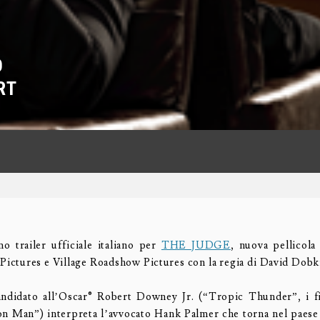
O
RT
mo trailer ufficiale italiano per
THE JUDGE
, nuova pellicola
Pictures e Village Roadshow Pictures con la regia di David Dobki
candidato all’Oscar® Robert Downey Jr. (“Tropic Thunder”, i f
n Man”) interpreta l’avvocato Hank Palmer che torna nel paese