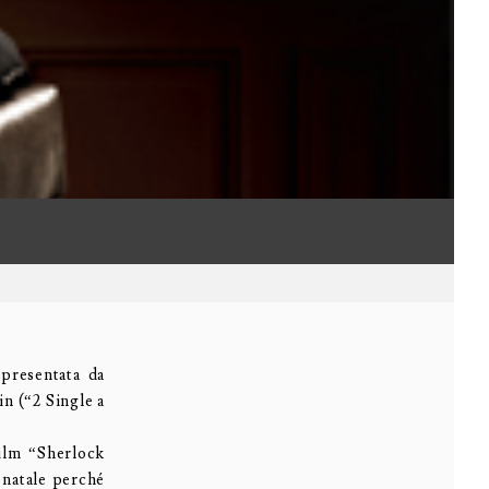
 presentata da
n (“2 Single a
ilm “Sherlock
 natale perché