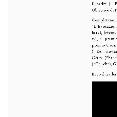
il padre (il 
Obiettivo di P
Completano i
“L’Evocazion
la tv), Jerem
tv), il prem
premio Oscar®
), Ken Howar
Getty (“Brot
(“Chuck”), Gr
Ecco il trailer