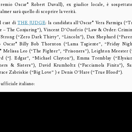
Premio Oscar® Robert Duvall), ex giudice locale, è sospettat
almer sarà quello di scoprire la verità.
l cast di
THE JUDGE
: la candidata all’Oscar® Vera Farmiga (“T
e – The Conjuring”), Vincent D’Onofrio (“Law & Order: Crimina
y Strong (“Zero Dark Thirty”, “Lincoln”), Dax Shephard (“Pare
io Oscar® Billy Bob Thornton (“Lama Tagiente”, “Friday Night
 Melissa Leo (“The Fighter”, “Prisoners”), Leighton Meester 
d (“J. Edgar”, “Michael Clayton”), Emma Tremblay (“Elysium
hers & Sisters”), David Krumholtz (“Facciamola Finita”), Sa
ace Zabriskie (“Big Love” ) e Denis O’Hare (“True Blood”).
 ufficiale italiano: