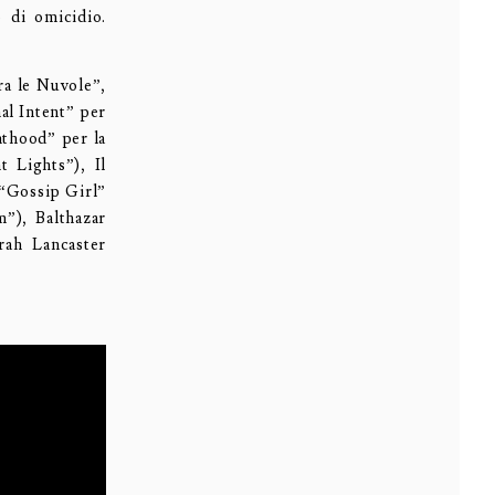
o di omicidio.
ra le Nuvole”,
l Intent” per
nthood” per la
 Lights”), Il
(“Gossip Girl”
”), Balthazar
rah Lancaster