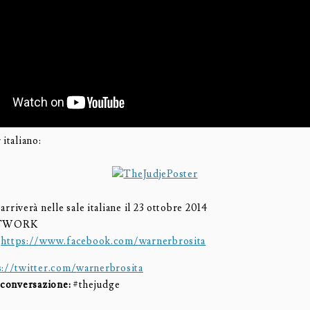
 italiano:
arriverà nelle sale italiane il 23 ottobre 2014
ETWORK
:
https://www.facebook.com/warnerbrosita
s://twitter.com/
warnerbrosita
a conversazione:
#thejudge